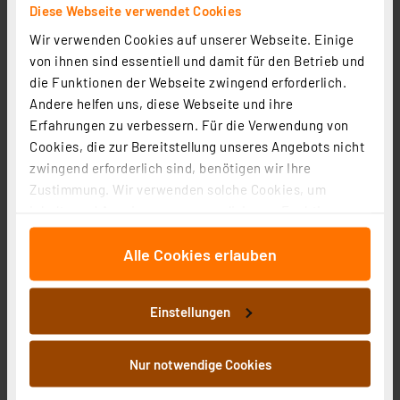
Diese Webseite verwendet Cookies
Stattdessen arbeiten sie mit schlanken
Betriebssystemen wie Linux und viele Linux-
Wir verwenden Cookies auf unserer Webseite. Einige
Derivate, Android oder speziellen OS-Versionen von
von ihnen sind essentiell und damit für den Betrieb und
Apple.
die Funktionen der Webseite zwingend erforderlich.
Andere helfen uns, diese Webseite und ihre
Für die Nutzung rudimentärer bzw. spezieller
Erfahrungen zu verbessern. Für die Verwendung von
Windows-Anwendungen gibt es auch für diese
Cookies, die zur Bereitstellung unseres Angebots nicht
Rechner abgespeckte Windows-Systemversionen
zwingend erforderlich sind, benötigen wir Ihre
von Windows CE bis zum „kleinen” Windows 1.
Zustimmung. Wir verwenden solche Cookies, um
Inhalte und Anzeigen zu personalisieren, Funktionen
Insbesondere Linux (
Mini-Linux-PC
) und Android
für soziale Medien anbieten zu können und die Zugriffe
werden immer beliebter, da viele Anwendungen
Alle Cookies erlauben
auf unsere Website zu analysieren. Außerdem geben
heute eher browser- und webbasiert arbeiten. Hier
wir Informationen zu Ihrer Verwendung unserer Website
ist eine gute Internet-Anbindung wichtiger als hohe
an unsere Partner für soziale Medien, Werbung und
Systemtakte oder riesige Speicherausstattungen.
Einstellungen
Analysen weiter. Unsere Partner führen diese
Viele Wege ins Umfeld
Informationen möglicherweise mit weiteren Daten
zusammen, die Sie ihnen bereitgestellt haben oder die
Nur notwendige Cookies
Dank zahlreicher universeller Schnittstellen,
sie im Rahmen Ihrer Nutzung der Dienste gesammelt
insbesondere USB 3 bzw. Thunderbolt, lassen sich