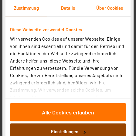
Zustimmung
Details
Über Cookies
Diese Webseite verwendet Cookies
Wir verwenden Cookies auf unserer Webseite. Einige
von ihnen sind essentiell und damit für den Betrieb und
die Funktionen der Webseite zwingend erforderlich.
Andere helfen uns, diese Webseite und ihre
Erfahrungen zu verbessern. Für die Verwendung von
GP Stirnlampe CH43 150 Lumen
Cookies, die zur Bereitstellung unseres Angebots nicht
Artikel-Nr. 254568
zwingend erforderlich sind, benötigen wir Ihre
Zustimmung. Wir verwenden solche Cookies, um
13.50 CHF
Inhalte und Anzeigen zu personalisieren, Funktionen
inkl. MwSt.
für soziale Medien anbieten zu können und die Zugriffe
Informationen zu Versandkosten
Alle Cookies erlauben
auf unsere Website zu analysieren. Außerdem geben
wir Informationen zu Ihrer Verwendung unserer Website
an unsere Partner für soziale Medien, Werbung und
Einstellungen
Analysen weiter. Unsere Partner führen diese