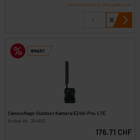
hiergegen Klagemöglichkeiten für Europäer bestehen.
Informationen zu Versandkosten
Unsere Kooperation mit diesen Dienstleistern stützt
sich auf die Standarddatenschutzklauseln der
Europäischen Kommission sowie einer eigenen
Beurteilung der mit der Datenübermittlung,
insbesondere der Art der übermittelten Daten,
verbundenen Risiken.“
Impressum
|
Datenschutzerklärung
Camouflage Outdoor Kamera EZ4G-Pro, LTE
Artikel-Nr. 254502
176.71 CHF