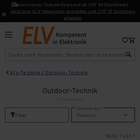
kostenloser Standardversand ab CHF 69 Bestellwert
Jetzt zum ELV-Newsletter anmelden und CHF 10 Gutschein
erhalten
Suche
Kfz-Technik / Outdoor-Technik
Outdoor-Technik
24 Produkte
Sortieren nach
Filter
Relevanz
Seite 1 von 1