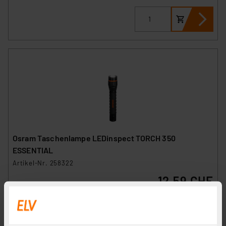
Osram Taschenlampe LEDinspect TORCH 350
ESSENTIAL
Artikel-Nr. 258322
12.59 CHF
inkl. MwSt.
Informationen zu Versandkosten