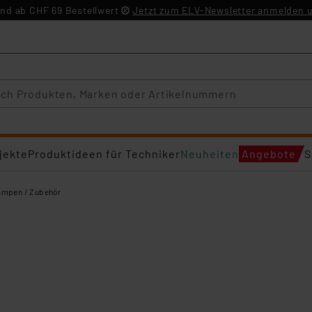
nd ab CHF 69 Bestellwert
Jetzt zum ELV-Newsletter anmelden u
jekte
Produktideen für Techniker
Neuheiten
Angebote
S
ampen / Zubehör