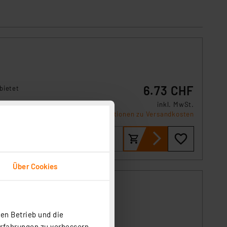
6.73 CHF
bietet
inkl. MwSt.
Informationen zu Versandkosten
Über Cookies
en Betrieb und die
en
Erfahrungen zu verbessern.