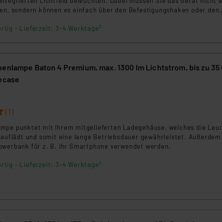
integrierten Lichtfeld beleuchten. Dabei müssen Sie das Gerät nicht 
ten, sondern können es einfach über den Befestigungshaken oder den
Umgebung anbringen.
rtig - Lieferzeit: 3-4 Werktage²
henlampe Baton 4 Premium, max. 1300 lm Lichtstrom, bis zu 35
decase
3
(1)
mpe punktet mit Ihrem mitgelieferten Ladegehäuse, welches die Leu
erauflädt und somit eine lange Betriebsdauer gewährleistet. Außerdem
owerbank für z. B. Ihr Smartphone verwendet werden.
rtig - Lieferzeit: 3-4 Werktage²