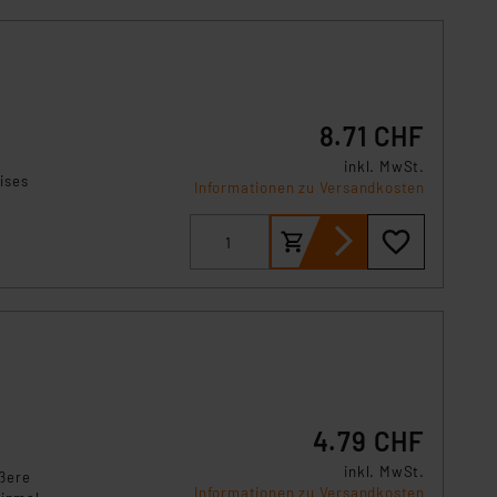
s Land mit unzureichendem
örden personenbezogene
r Europäer bestehen.
ln der Europäischen
 Art der übermittelten
8.71 CHF
inkl. MwSt.
ises
Informationen zu Versandkosten
ützt
in
4.79 CHF
inkl. MwSt.
ößere
Informationen zu Versandkosten