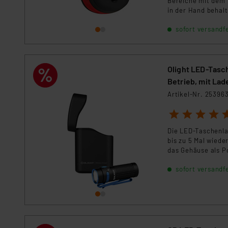
Bereiche mit dem 
in der Hand behal
Magneten an der 
sofort versandfe
Olight LED-Tasc
Betrieb, mit La
Artikel-Nr. 25396
1
2
3
4
5
Die LED-Taschenla
bis zu 5 Mal wied
das Gehäuse als P
sofort versandfe