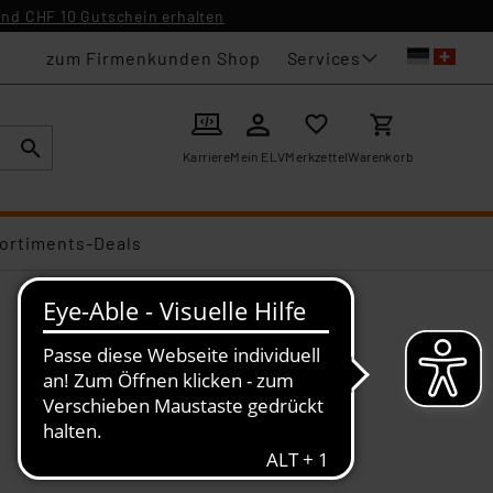
nd CHF 10 Gutschein erhalten
Services
zum Firmenkunden Shop
Karriere
Mein ELV
Merkzettel
Warenkorb
ortiments-Deals