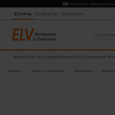
kostenloser Standardversa
ELVshop
ELVjournal
ELVwissen
Suche
Technik für Ihr Zuhause
Technik für Elektronik-Pro
/
/
/
Startseite
Technik für Ihr Zuhause
Beleuchtung
Taschenl