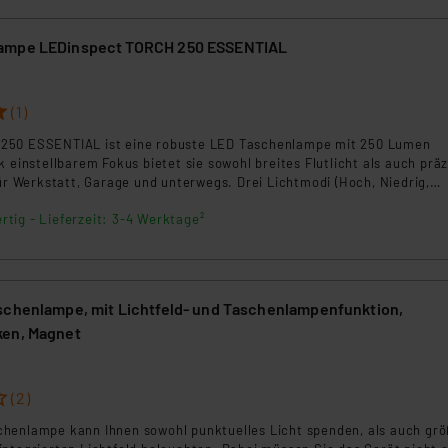
ngemessenheitsbeschluss der EU. Dies bedeutet, dass die USA al
rds eingestuft wird. So besteht etwa das Risiko, dass US-Beh
ampe LEDinspect TORCH 250 ESSENTIAL
ammen verarbeiten, ohne dass hiergegen Klagemöglichkeiten fü
en Dienstleistern stützt sich auf die Standarddatenschutzklause
nen Beurteilung der mit der Datenübermittlung, insbesondere der
(1)
.“
250 ESSENTIAL ist eine robuste LED Taschenlampe mit 250 Lumen
k einstellbarem Fokus bietet sie sowohl breites Flutlicht als auch präz
klärung
für Werkstatt, Garage und unterwegs. Drei Lichtmodi (Hoch, Niedrig,
ür flexible Nutzung. Die Aluminiumkonstruktion ist langlebig, IP44 sch
rtig - Lieferzeit: 3-4 Werktage²
tzwasser. Mit Taschenclip und bis zu sechs Stunden Laufzeit ist sie e
eiter im Alltag.
schenlampe, mit Lichtfeld- und Taschenlampenfunktion,
ken, Magnet
(2)
henlampe kann Ihnen sowohl punktuelles Licht spenden, als auch gr