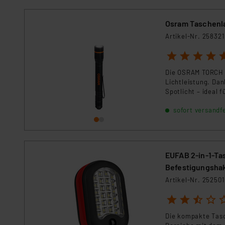
Für die USA besteht kein A
Datenschutz nach EU-Standa
Osram Taschenl
Daten in Überwachungsprogr
Artikel-Nr. 258321
Unsere Kooperation mit dies
Kommission sowie einer eige
1
2
3
4
5
Daten, verbundenen Risiken
Die OSRAM TORCH 
Lichtleistung. Dan
Impressum
|
Datenschutzer
Spotlicht – ideal 
Blinkend) sorgen f
sofort versandfe
vor Staub und Spri
zuverlässiger Begl
EUFAB 2-in-1-Ta
Befestigungsha
Artikel-Nr. 252501
1
2
3
4
5
Die kompakte Tasc