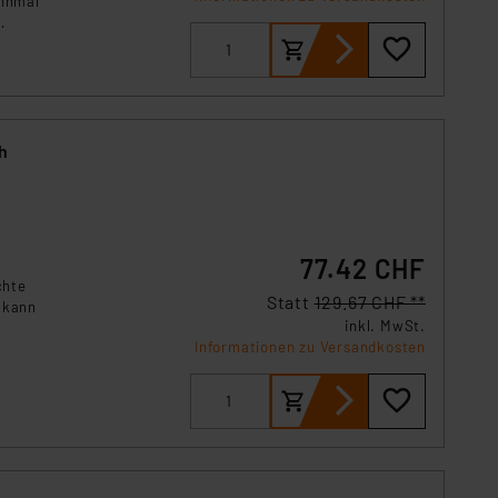
einmal
 h
77.42 CHF
chte
Statt
129.67 CHF **
 kann
inkl. MwSt.
Informationen zu Versandkosten