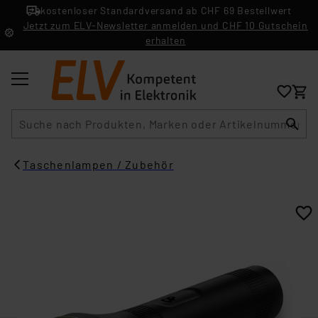
kostenloser Standardversand ab CHF 69 Bestellwert
Jetzt zum ELV-Newsletter anmelden und CHF 10 Gutschein
erhalten
Suche
Taschenlampen / Zubehör