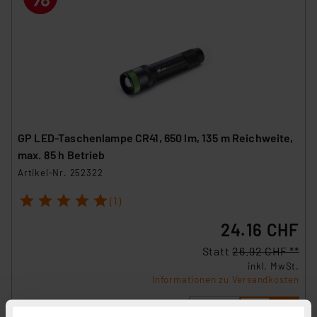
GP LED-Taschenlampe CR41, 650 lm, 135 m Reichweite,
max. 85 h Betrieb
Artikel-Nr. 252322
1
2
3
4
5
(1)
24.16 CHF
Statt
26.92 CHF **
inkl. MwSt.
Informationen zu Versandkosten