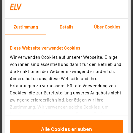
Zustimmung
Details
Über Cookies
Diese Webseite verwendet Cookies
Wir verwenden Cookies auf unserer Webseite. Einige
von ihnen sind essentiell und damit für den Betrieb und
GP LED-Taschenlampe CR42, 1000 lm, 170 m
die Funktionen der Webseite zwingend erforderlich.
Reichweite, max. 40 h Betrieb
Andere helfen uns, diese Webseite und ihre
Artikel-Nr. 252323
Erfahrungen zu verbessern. Für die Verwendung von
Cookies, die zur Bereitstellung unseres Angebots nicht
1
2
3
4
5
(2)
zwingend erforderlich sind, benötigen wir Ihre
Zustimmung. Wir verwenden solche Cookies, um
36.66 CHF
Inhalte und Anzeigen zu personalisieren, Funktionen
inkl. MwSt.
für soziale Medien anbieten zu können und die Zugriffe
Informationen zu Versandkosten
Alle Cookies erlauben
auf unsere Website zu analysieren. Außerdem geben