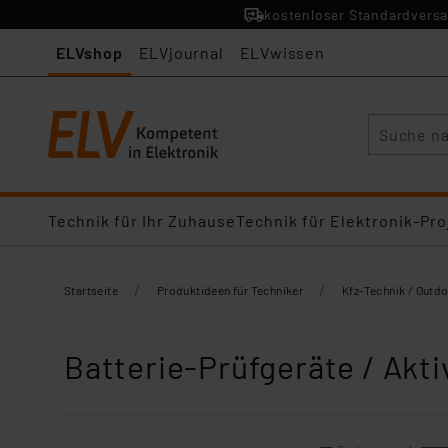
kostenloser Standardversa
ELVshop
ELVjournal
ELVwissen
Suche
Technik für Ihr Zuhause
Technik für Elektronik-Pro
/
/
Startseite
Produktideen für Techniker
Kfz-Technik / Outd
Batterie-Prüfgeräte / Akt