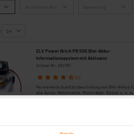
Archivierte Produkte anzeigen
Bewertung
:
ELV Power Brick PB 500 Blei-Akku-
Informationssystem mit Aktivator
Artikel-Nr. 062791
1
2
3
4
5
(5)
Permanente Qualitätsbeurteilung von Blei-Akkus f
alle Autos, Wohnmobile, Motorräder, Boote, u. v. m
sofort versandfertig - Lieferzeit: 3-4 Werktage²
intAct GL10 Battery Guard Batterieüberwach
12 V Bluetooth Batteriewächter
Details