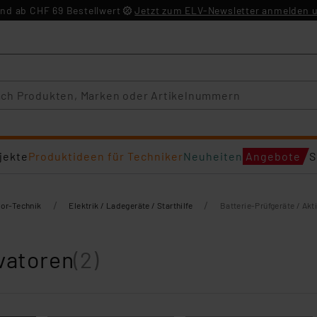
nd ab CHF 69 Bestellwert
Jetzt zum ELV-Newsletter anmelden u
jekte
Produktideen für Techniker
Neuheiten
Angebote
S
/
/
oor-Technik
Elektrik / Ladegeräte / Starthilfe
Batterie-Prüfgeräte / Akt
ivatoren
(2)