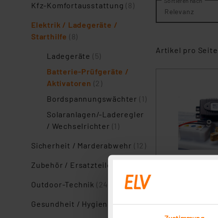
Sortieren nach
Kfz-Komfortausstattung
(8)
Relevanz
Elektrik / Ladegeräte /
Starthilfe
(8)
Artikel pro Seite
Ladegeräte
(5)
Batterie-Prüfgeräte /
Aktivatoren
(2)
Bordspannungswächter
(1)
Solaranlagen/-Laderegler
/ Wechselrichter
(1)
Sicherheit / Marderabwehr
(12)
Zubehör / Ersatzteile
(15)
Outdoor-Technik
(24)
Gesundheit / Hygiene
(7)
Zustimmung