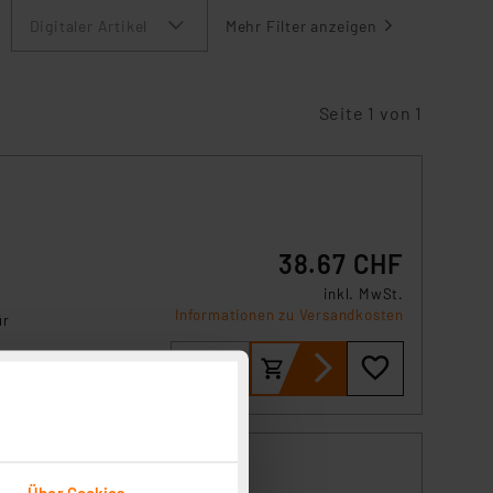
Digitaler Artikel
Mehr Filter anzeigen
Seite 1 von 1
38.67 CHF
inkl. MwSt.
Informationen zu Versandkosten
ür
.
ung,
Über Cookies