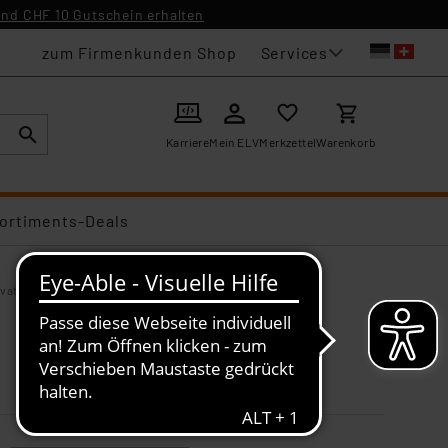
nd CHF 10 Gutschein erhalten
Services
zum Firmenkunden Shop
Karriere
Mein ELV
Merkzettel
Warenkorb
ortiments-Deals
ivatoren