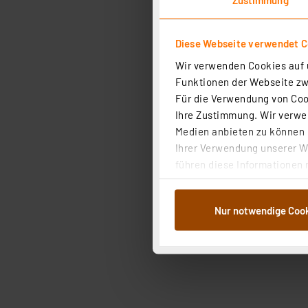
Diese Webseite verwendet C
Wir verwenden Cookies auf u
Funktionen der Webseite zwi
Für die Verwendung von Cook
Ihre Zustimmung. Wir verwen
Medien anbieten zu können u
Ihrer Verwendung unserer We
Artikel pro Seite
führen diese Informationen 
im Rahmen Ihrer Nutzung der
dem Speichern und Abrufen 
Nur notwendige Coo
Weiterverarbeitung für die 
Abs.1a DSG-VO) zu. Eine deta
Button „Ablehnen oder Einst
ganz oder teilweise zustimm
anpassen oder widerrufen. 
Auswertung und Analyse bis 