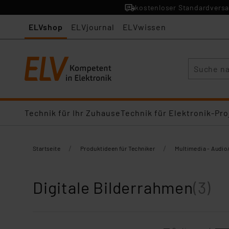
kostenloser Standardversa
ELVshop
ELVjournal
ELVwissen
Suche
Technik für Ihr Zuhause
Technik für Elektronik-Pro
/
/
Startseite
Produktideen für Techniker
Multimedia - Audio
Digitale Bilderrahmen
(3)