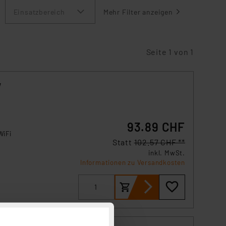
Einsatzbereich
Mehr Filter anzeigen
Seite 1 von 1
W
93.89 CHF
WiFi
Statt
102.57 CHF **
inkl. MwSt.
latz
Informationen zu Versandkosten