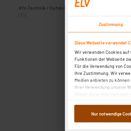
Kfz-Technik / Outdoor-Technik
(71)
Zustimmung
Diese Webseite verwendet C
Wir verwenden Cookies auf u
Funktionen der Webseite zwi
Für die Verwendung von Cook
Ihre Zustimmung. Wir verwen
Medien anbieten zu können u
Ihrer Verwendung unserer We
führen diese Informationen 
im Rahmen Ihrer Nutzung der
dem Speichern und Abrufen 
Nur notwendige Coo
Weiterverarbeitung für die 
Abs.1a DSG-VO) zu. Eine deta
Button „Ablehnen oder Einst