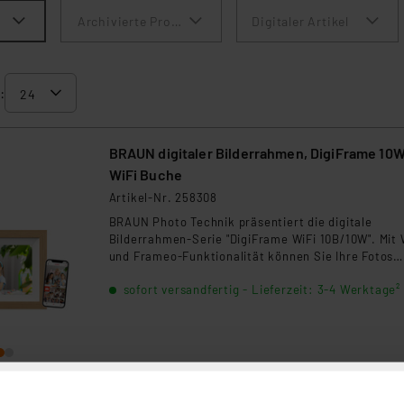
Archivierte Produkte anzeigen
Digitaler Artikel
:
BRAUN digitaler Bilderrahmen, DigiFrame 10
WiFi Buche
Artikel-Nr. 258308
BRAUN Photo Technik präsentiert die digitale
Bilderrahmen-Serie "DigiFrame WiFi 10B/10W". Mit 
und Frameo-Funktionalität können Sie Ihre Fotos
bequem teilen. Der 32GB interne Speicher bietet P
sofort versandfertig - Lieferzeit: 3-4 Werktage²
für zahlreiche Bilder und Videos. Das exzellente
Touchscreen-Display sorgt für eine brillante
Darstellung Ihrer schönsten Erinnerungen.