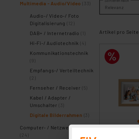
Sortieren nach
Multimedia - Audio/Video
(33)
Relevanz
Audio-/ Video-/ Foto
Digitalisierung
(12)
Artikel pro Seite
DAB+ / Internetradio
(1)
Hi-Fi-/ Audiotechnik
(4)
Kommunikationstechnik
(9)
Empfangs-/ Verteiltechnik
(2)
Fernseher / Receiver
(5)
Kabel / Adapter /
Umschalter
(3)
Digitale Bilderrahmen
(3)
Computer- / Netzwerktechnik
(24)