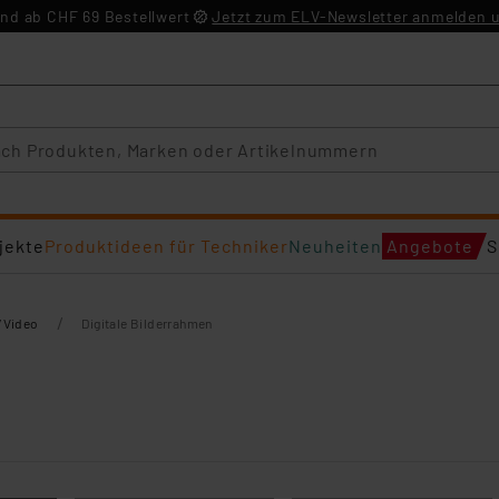
nd ab CHF 69 Bestellwert
Jetzt zum ELV-Newsletter anmelden u
jekte
Produktideen für Techniker
Neuheiten
Angebote
S
/
/Video
Digitale Bilderrahmen