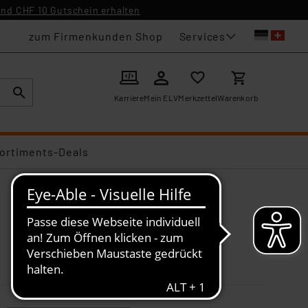
nd CHF 10 Gutschein erhalten
Services
zum Firmenkunden Shop
Karriere
Mein ELV
Merkzettel
Warenkorb
ortiments-Deals