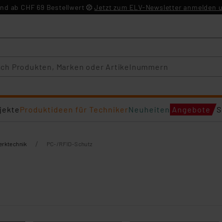
nd ab CHF 69 Bestellwert
Jetzt zum ELV-Newsletter anmelden u
jekte
Produktideen für Techniker
Neuheiten
Angebote
S
/
erktechnik
PC-/RFID-Schutz