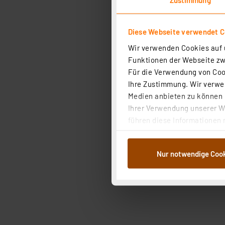
Diese Webseite verwendet C
Wir verwenden Cookies auf u
Funktionen der Webseite zwi
Für die Verwendung von Cook
Ihre Zustimmung. Wir verwen
Medien anbieten zu können u
Ihrer Verwendung unserer We
führen diese Informationen 
im Rahmen Ihrer Nutzung der
Artikel pro Seite
dem Speichern und Abrufen 
Nur notwendige Coo
Weiterverarbeitung für die 
Abs.1a DSG-VO) zu. Eine deta
Button „Ablehnen oder Einst
ganz oder teilweise zustimm
anpassen oder widerrufen. 
Auswertung und Analyse bis 