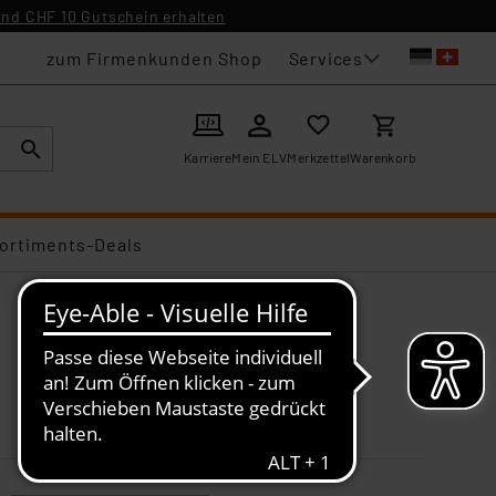
nd CHF 10 Gutschein erhalten
Services
zum Firmenkunden Shop
Karriere
Mein ELV
Merkzettel
Warenkorb
ortiments-Deals