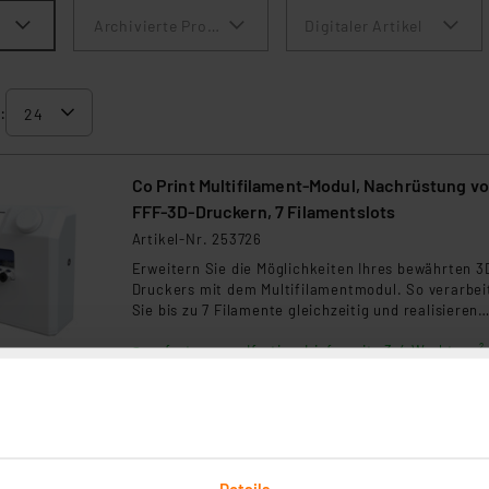
Archivierte Produkte anzeigen
Digitaler Artikel
:
Co Print Multifilament-Modul, Nachrüstung v
FFF-3D-Druckern, 7 Filamentslots
Artikel-Nr. 253726
Erweitern Sie die Möglichkeiten Ihres bewährten 3
Druckers mit dem Multifilamentmodul. So verarbei
Sie bis zu 7 Filamente gleichzeitig und realisieren
Druckprojekte mit mehreren Farben und Materialie
sofort versandfertig - Lieferzeit: 3-4 Werktage²
ganz automatisch.
:
Details