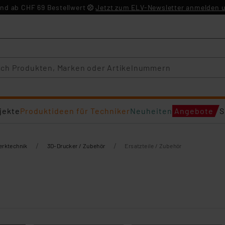
nd ab CHF 69 Bestellwert
Jetzt zum ELV-Newsletter anmelden u
jekte
Produktideen für Techniker
Neuheiten
Angebote
S
/
/
erktechnik
3D-Drucker / Zubehör
Ersatzteile / Zubehör