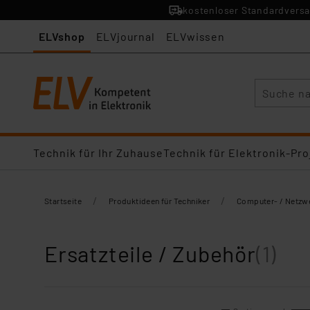
kostenloser Standardversa
ELVshop
ELVjournal
ELVwissen
Suche
Technik für Ihr Zuhause
Technik für Elektronik-Pro
/
/
Startseite
Produktideen für Techniker
Computer- / Netzw
Ersatzteile / Zubehör
(1)