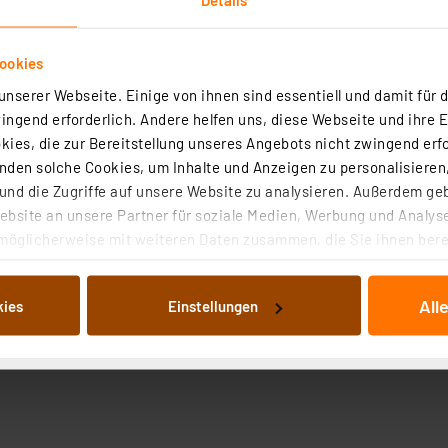
ookies
nserer Webseite. Einige von ihnen sind essentiell und damit für d
ngend erforderlich. Andere helfen uns, diese Webseite und ihre 
ies, die zur Bereitstellung unseres Angebots nicht zwingend erfo
den solche Cookies, um Inhalte und Anzeigen zu personalisieren,
nd die Zugriffe auf unsere Website zu analysieren. Außerdem ge
bsite an unsere Partner für soziale Medien, Werbung und Analyse
möglicherweise mit weiteren Daten zusammen, die Sie ihnen berei
 Dienste gesammelt haben. Indem Sie auf „Alle akzeptieren“ kli
von Informationen auf Ihrem gerät (§25 Abs.1 TTDSG) sowie der 
All
kies
Einstellungen
nachfolgend dargestellten bzw. die von Ihnen ausgewählten Verar
illierte Auflistung der einzelnen Cookies nach Zweck und Anbieter
ellungen“ abrufbar. Sie können die Verwendung nicht notwendiger
en. Ihre erteilte Zustimmung können Sie jederzeit unter dem Link
Die Rechtmäßigkeit der Speicherung, Abrufung und Weiterverarbei
zum Zeitpunkt des Widerrufs bleibt hiervon unberührt. Ihre Brow