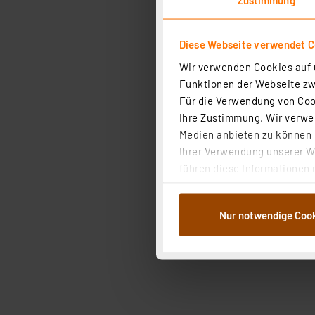
Diese Webseite verwendet C
Wir verwenden Cookies auf u
Funktionen der Webseite zwi
Für die Verwendung von Cook
Ihre Zustimmung. Wir verwen
Medien anbieten zu können u
Ihrer Verwendung unserer We
führen diese Informationen 
im Rahmen Ihrer Nutzung der
dem Speichern und Abrufen 
Nur notwendige Coo
Weiterverarbeitung für die 
Abs.1a DSG-VO) zu. Eine deta
Button „Ablehnen oder Einst
ganz oder teilweise zustimm
anpassen oder widerrufen. 
Auswertung und Analyse bis 