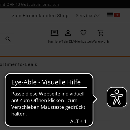
nd CHF 10 Gutschein erhalten
Services
zum Firmenkunden Shop
Karriere
Mein ELV
Merkzettel
Warenkorb
ortiments-Deals