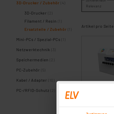
Sortieren nach
3D-Drucker / Zubehör
(4)
Relevanz
3D-Drucker
(2)
Filament / Resin
(1)
Artikel pro Seite
Ersatzteile / Zubehör
(1)
Mini-PCs / Spezial-PCs
(1)
Netzwerktechnik
(3)
Speichermedien
(2)
PC-Zubehör
(5)
Kabel / Adapter
(10)
PC-/RFID-Schutz
(2)
Artikel pro Seite
Zustimmung