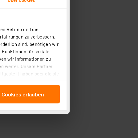
en Betrieb und die
Erfahrungen zu verbessern.
rderlich sind, benötigen wir
 Funktionen für soziale
ben wir Informationen zu
n weiter. Unsere Partner
tgestellt haben oder die sie
cken, stimmen Sie sowohl
anschließenden
e Cookies erlauben
beitungszwecke (Art. 6
 ist durch Klick auf den
 Cookies ablehnen oder ihr
 „Cookie Einstellungen“
tung dieser Daten zur
ser-Einstellungen können