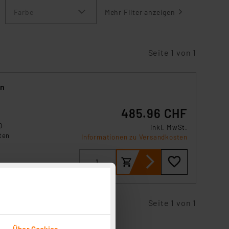
Farbe
Mehr Filter anzeigen
Seite 1 von 1
on
485.96 CHF
D-
inkl. MwSt.
ten
Informationen zu Versandkosten
n,
Seite 1 von 1
Über Cookies