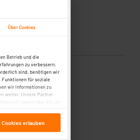
Über Cookies
en Betrieb und die
Erfahrungen zu verbessern.
rderlich sind, benötigen wir
 Funktionen für soziale
ben wir Informationen zu
n weiter. Unsere Partner
tgestellt haben oder die sie
cken, stimmen Sie sowohl
anschließenden
e Cookies erlauben
beitungszwecke (Art. 6
 ist durch Klick auf den
 Cookies ablehnen oder ihr