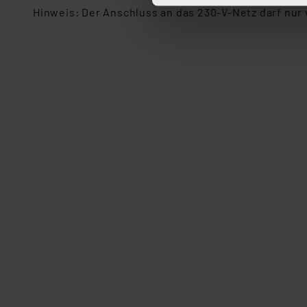
Hinweis: Der Anschluss an das 230-V-Netz darf nu
ganz oder teilweise zustimm
anpassen oder widerrufen. 
Auswertung und Analyse bis 
dazu führen, dass die Einst
„Einige Drittanbieter verar
dieser Drittanbieter umfasst
Nähere Infos zu diesen Drit
Für die USA besteht kein A
Datenschutz nach EU-Standa
Daten in Überwachungsprogr
Unsere Kooperation mit dies
Kommission sowie einer eige
Daten, verbundenen Risiken
Impressum
|
Datenschutzer