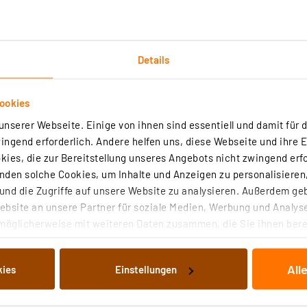
Details
ookies
nserer Webseite. Einige von ihnen sind essentiell und damit für d
ngend erforderlich. Andere helfen uns, diese Webseite und ihre 
 Stecksystem.
ies, die zur Bereitstellung unseres Angebots nicht zwingend erfo
den solche Cookies, um Inhalte und Anzeigen zu personalisieren,
nd die Zugriffe auf unsere Website zu analysieren. Außerdem ge
bsite an unsere Partner für soziale Medien, Werbung und Analyse
möglicherweise mit weiteren Daten zusammen, die Sie ihnen berei
 Dienste gesammelt haben. Indem Sie auf „Alle akzeptieren“ kli
6 A
von Informationen auf Ihrem gerät (§25 Abs.1 TTDSG) sowie der 
All
kies
Einstellungen
nachfolgend dargestellten bzw. die von Ihnen ausgewählten Verar
illierte Auflistung der einzelnen Cookies nach Zweck und Anbieter
ellungen“ abrufbar. Sie können die Verwendung nicht notwendiger