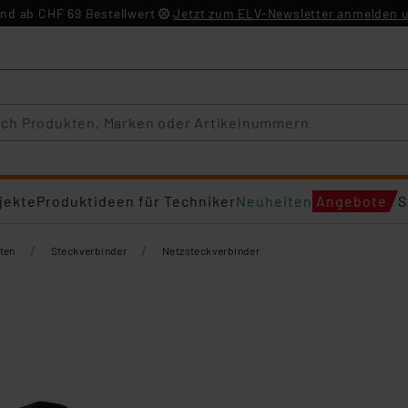
nd ab CHF 69 Bestellwert
Jetzt zum ELV-Newsletter anmelden u
jekte
Produktideen für Techniker
Neuheiten
Angebote
S
/
/
ten
Steckverbinder
Netzsteckverbinder