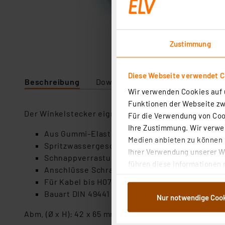
Zustimmung
Diese Webseite verwendet C
Beschreibung
Downloads
Technische Daten
Wir verwenden Cookies auf u
Funktionen der Webseite zwi
Der Winkelstecker eignet sich für das belg.-franz.
Für die Verwendung von Cook
Ihre Zustimmung. Wir verwen
Aus Gummi-Elastomer
Medien anbieten zu können u
Spritzwassergeschützt lP44
Ihrer Verwendung unserer We
Schnappverrastung
führen diese Informationen 
Anschlüsse Schraubklemmen
im Rahmen Ihrer Nutzung der
Für Kabel bis H07RN-F 3 x 2,5 mm², 250 V AC, 1
dem Speichern und Abrufen 
Bauart DIN 49441 - AR2
Nur notwendige Coo
Weiterverarbeitung für die 
Abs.1a DSG-VO) zu. Eine deta
Abm. (Ø x H): 42 x 65 mm (inkl. Pins 85 mm)
Button „Ablehnen oder Einst