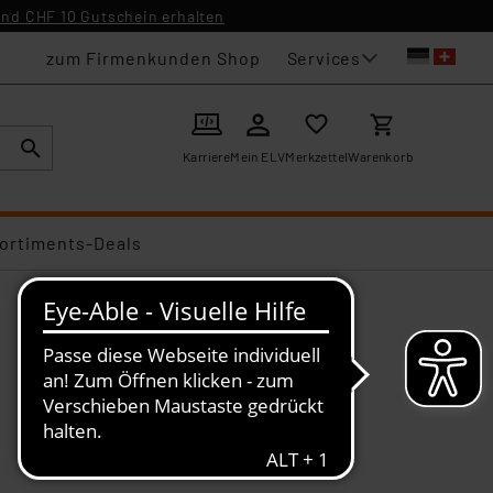
nd CHF 10 Gutschein erhalten
Services
zum Firmenkunden Shop
Karriere
Mein ELV
Merkzettel
Warenkorb
ortiments-Deals