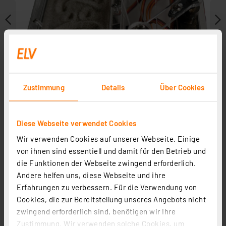
Zustimmung
Details
Über Cookies
Diese Webseite verwendet Cookies
Wir verwenden Cookies auf unserer Webseite. Einige
von ihnen sind essentiell und damit für den Betrieb und
Zubehör
die Funktionen der Webseite zwingend erforderlich.
Andere helfen uns, diese Webseite und ihre
Erfahrungen zu verbessern. Für die Verwendung von
Cookies, die zur Bereitstellung unseres Angebots nicht
zwingend erforderlich sind, benötigen wir Ihre
Fontastic Micro-USB-Netzteil 5 V/2,4 A
Zustimmung. Wir verwenden solche Cookies, um