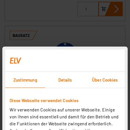
Zustimmung
Details
Über Cookies
nicai systems Roboterbausatz B-O-B-3
Artikel-Nr. 133135
Diese Webseite verwendet Cookies
26.09 CHF
Wir verwenden Cookies auf unserer Webseite. Einige
von ihnen sind essentiell und damit für den Betrieb und
inkl. MwSt.
Informationen zu Versandkosten
die Funktionen der Webseite zwingend erforderlich.