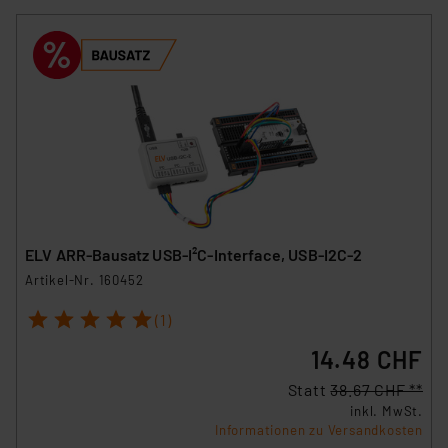
ELV ARR-Bausatz USB-I²C-Interface, USB-I2C-2
Artikel-Nr. 160452
1
2
3
4
5
(1)
14.48 CHF
Statt
38.67 CHF **
inkl. MwSt.
Informationen zu Versandkosten