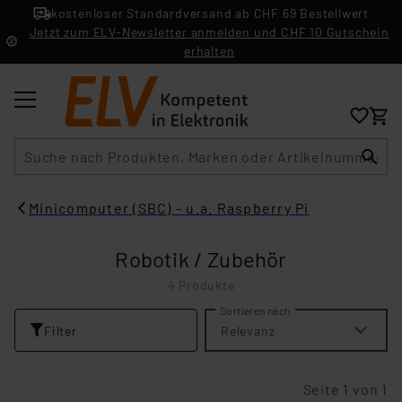
kostenloser Standardversand ab CHF 69 Bestellwert
Jetzt zum ELV-Newsletter anmelden und CHF 10 Gutschein
erhalten
Suche
Minicomputer (SBC) - u.a. Raspberry Pi
Robotik / Zubehör
4 Produkte
Sortieren nach
Filter
Relevanz
Seite 1 von 1