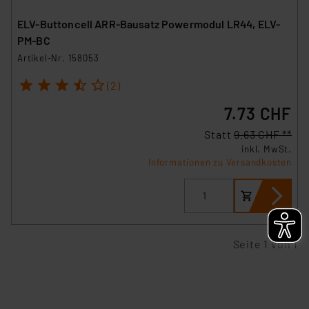
führen, dass die Einstellungen nicht längerfristig
gespeichert werden und dieses Banner erneut
ELV-Buttoncell ARR-Bausatz Powermodul LR44, ELV-
angezeigt wird.
PM-BC
Artikel-Nr. 158053
„Einige Drittanbieter verarbeiten personenbezogene
1
2
3
4
5
Daten in den USA. Ihre Einwilligung zur Einbindung von
(2)
Cookies dieser Drittanbieter umfasst daher ggf. auch
7.73 CHF
die Verarbeitung Ihrer Daten in den USA gemäß Art. 49
(1) lit. a DSGVO. Nähere Infos zu diesen Drittanbietern
Statt
9.63 CHF **
und zu der jeweiligen Datenübermittlung erhalten Sie in
inkl. MwSt.
Informationen zu Versandkosten
der Datenschutzerklärung. Für die USA besteht kein
Angemessenheitsbeschluss der EU. Dies bedeutet,
dass die USA als Land mit unzureichendem
Datenschutz nach EU-Standards eingestuft wird. So
besteht etwa das Risiko, dass US-Behörden
Seite 1 von 1
personenbezogene Daten in
Überwachungsprogrammen verarbeiten, ohne dass
hiergegen Klagemöglichkeiten für Europäer bestehen.
Unsere Kooperation mit diesen Dienstleistern stützt