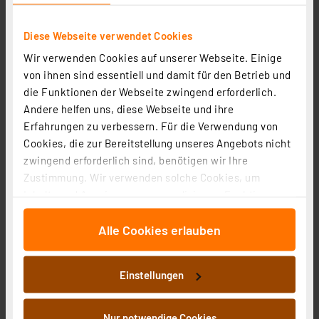
7.70 CHF
Statt
12.54 CHF **
Diese Webseite verwendet Cookies
inkl. MwSt.
Wir verwenden Cookies auf unserer Webseite. Einige
Informationen zu Versandkosten
von ihnen sind essentiell und damit für den Betrieb und
die Funktionen der Webseite zwingend erforderlich.
Andere helfen uns, diese Webseite und ihre
Erfahrungen zu verbessern. Für die Verwendung von
Cookies, die zur Bereitstellung unseres Angebots nicht
zwingend erforderlich sind, benötigen wir Ihre
Zustimmung. Wir verwenden solche Cookies, um
Inhalte und Anzeigen zu personalisieren, Funktionen
für soziale Medien anbieten zu können und die Zugriffe
Alle Cookies erlauben
auf unsere Website zu analysieren. Außerdem geben
wir Informationen zu Ihrer Verwendung unserer Website
an unsere Partner für soziale Medien, Werbung und
Einstellungen
Analysen weiter. Unsere Partner führen diese
Informationen möglicherweise mit weiteren Daten
ELV-EnergyHarv Powermodul Energy Harvesting, ELV-
zusammen, die Sie ihnen bereitgestellt haben oder die
Nur notwendige Cookies