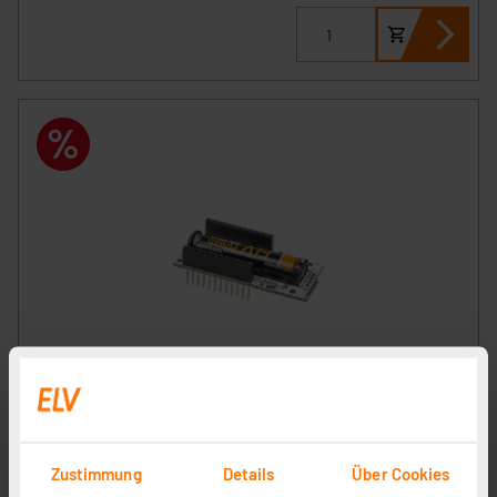
ELV Powermodul LR03 ELV-PM-LR03 für 1x Micro-Zelle
(AAA)
Artikel-Nr. 158382
1
2
3
4
5
(4)
Zustimmung
Details
Über Cookies