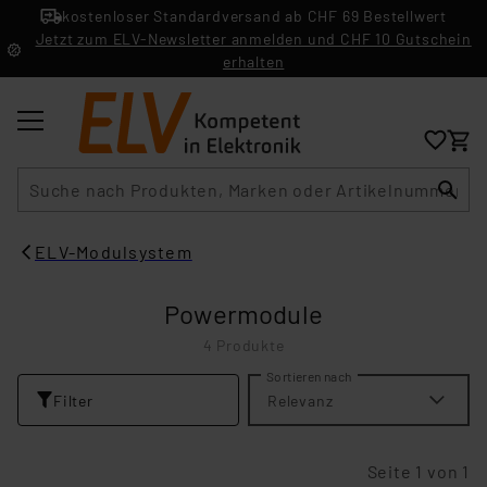
kostenloser Standardversand ab CHF 69 Bestellwert
Jetzt zum ELV-Newsletter anmelden und CHF 10 Gutschein
erhalten
Suche
ELV-Modulsystem
Powermodule
4 Produkte
Sortieren nach
Filter
Relevanz
Seite 1 von 1