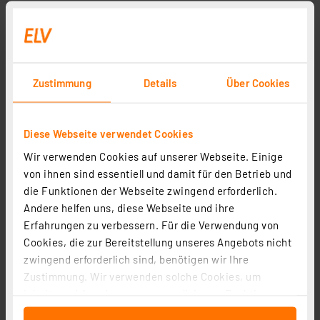
Zustimmung
Details
Über Cookies
Diese Webseite verwendet Cookies
ELV Gehäuse für LED-Timermodul LED-TM1
Wir verwenden Cookies auf unserer Webseite. Einige
Artikel-Nr. 157326
von ihnen sind essentiell und damit für den Betrieb und
1
2
3
4
5
(2)
die Funktionen der Webseite zwingend erforderlich.
Andere helfen uns, diese Webseite und ihre
6.73 CHF
Erfahrungen zu verbessern. Für die Verwendung von
inkl. MwSt.
Cookies, die zur Bereitstellung unseres Angebots nicht
Informationen zu Versandkosten
zwingend erforderlich sind, benötigen wir Ihre
Zustimmung. Wir verwenden solche Cookies, um
Inhalte und Anzeigen zu personalisieren, Funktionen
für soziale Medien anbieten zu können und die Zugriffe