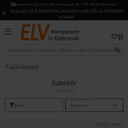
kostenloser Standardversand ab CHF 69 Bestellwert
Jetzt zum ELV-Newsletter anmelden und CHF 10 Gutschein
erhalten
Suche
LED-Technik
Zubehör
1 Produkte
Sortieren nach
Filter
Relevanz
Seite 1 von 1