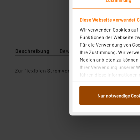
Diese Webseite verwendet C
Wir verwenden Cookies auf u
Funktionen der Webseite zwi
Für die Verwendung von Cook
Beschreibung
Bewertung
Lieferumfang
Ihre Zustimmung. Wir verwen
Medien anbieten zu können u
Ihrer Verwendung unserer We
Zur flexiblen Stromversorgung eines Gerätes mit U
führen diese Informationen 
im Rahmen Ihrer Nutzung der
dem Speichern und Abrufen 
Nur notwendige Coo
Weiterverarbeitung für die 
Abs.1a DSG-VO) zu. Eine deta
Button „Ablehnen oder Einst
ganz oder teilweise zustimm
anpassen oder widerrufen. 
Auswertung und Analyse bis 