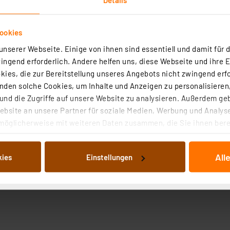
ookies
nserer Webseite. Einige von ihnen sind essentiell und damit für d
ngend erforderlich. Andere helfen uns, diese Webseite und ihre 
ies, die zur Bereitstellung unseres Angebots nicht zwingend erfo
Downloads
Technische Daten
den solche Cookies, um Inhalte und Anzeigen zu personalisieren,
nd die Zugriffe auf unsere Website zu analysieren. Außerdem ge
bsite an unsere Partner für soziale Medien, Werbung und Analyse
SB–C Anschluss über praktisch jede geeignete Quelle.
möglicherweise mit weiteren Daten zusammen, die Sie ihnen berei
 Dienste gesammelt haben. Indem Sie auf „Alle akzeptieren“ kli
von Informationen auf Ihrem gerät (§25 Abs.1 TTDSG) sowie der 
All
kies
Einstellungen
nachfolgend dargestellten bzw. die von Ihnen ausgewählten Verar
illierte Auflistung der einzelnen Cookies nach Zweck und Anbieter
ellungen“ abrufbar. Sie können die Verwendung nicht notwendiger
en. Ihre erteilte Zustimmung können Sie jederzeit unter dem Link
Die Rechtmäßigkeit der Speicherung, Abrufung und Weiterverarbei
zum Zeitpunkt des Widerrufs bleibt hiervon unberührt. Ihre Brow