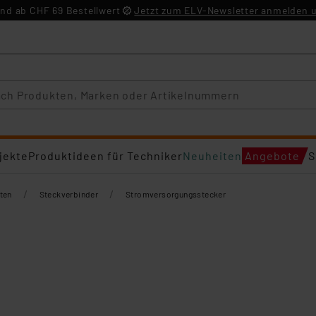
nd ab CHF 69 Bestellwert
Jetzt zum ELV-Newsletter anmelden u
jekte
Produktideen für Techniker
Neuheiten
Angebote
S
/
/
ten
Steckverbinder
Stromversorgungsstecker