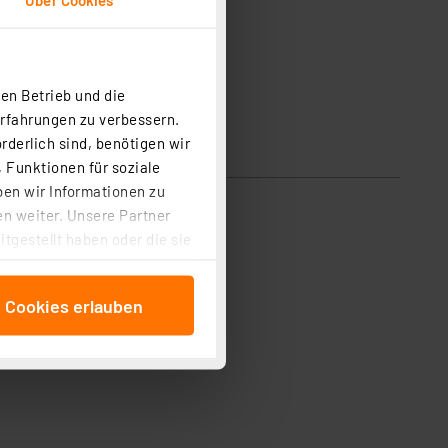
en Betrieb und die
Erfahrungen zu verbessern.
rderlich sind, benötigen wir
 Funktionen für soziale
ben wir Informationen zu
n weiter. Unsere Partner
tgestellt haben oder die sie
cken, stimmen Sie sowohl
anschließenden
e Cookies erlauben
beitungszwecke (Art. 6
 ist durch Klick auf den
 Cookies ablehnen oder ihr
 „Cookie Einstellungen“
tung dieser Daten zur
ser-Einstellungen können