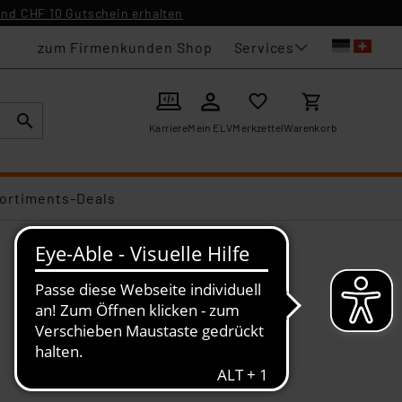
nd CHF 10 Gutschein erhalten
Services
zum Firmenkunden Shop
Karriere
Mein ELV
Merkzettel
Warenkorb
ortiments-Deals