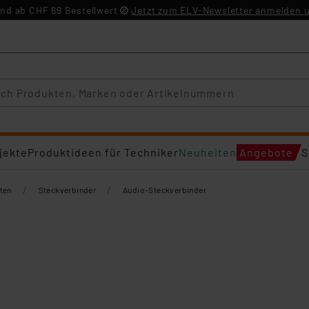
nd ab CHF 69 Bestellwert
Jetzt zum ELV-Newsletter anmelden u
jekte
Produktideen für Techniker
Neuheiten
Angebote
S
/
/
ten
Steckverbinder
Audio-Steckverbinder