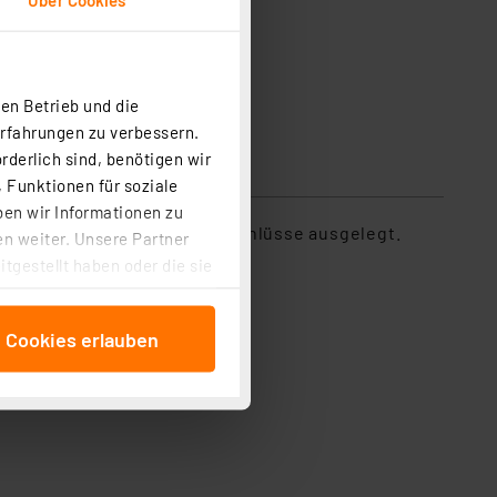
en Betrieb und die
Erfahrungen zu verbessern.
rderlich sind, benötigen wir
 Funktionen für soziale
ben wir Informationen zu
Die Rückseite ist für Lötanschlüsse ausgelegt.
n weiter. Unsere Partner
tgestellt haben oder die sie
cken, stimmen Sie sowohl
anschließenden
e Cookies erlauben
beitungszwecke (Art. 6
 ist durch Klick auf den
 Cookies ablehnen oder ihr
 „Cookie Einstellungen“
tung dieser Daten zur
ser-Einstellungen können