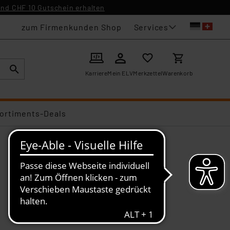
nd CHF 10 Gutschein erhalten
Services
zum Firmenkunden Shop
Karriere
Mein ELV
Merkzettel
Warenkorb
ortiments-Deals