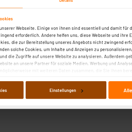
ookies
nserer Webseite. Einige von ihnen sind essentiell und damit für d
ngend erforderlich. Andere helfen uns, diese Webseite und ihre 
ies, die zur Bereitstellung unseres Angebots nicht zwingend erfo
Angaben zur Produktsicherheit
den solche Cookies, um Inhalte und Anzeigen zu personalisieren,
nd die Zugriffe auf unsere Website zu analysieren. Außerdem ge
 - Taste loslassen - sichere Verbindung ist hergestellt. 
bsite an unsere Partner für soziale Medien, Werbung und Analyse
möglicherweise mit weiteren Daten zusammen, die Sie ihnen berei
 Dienste gesammelt haben. Indem Sie auf „Alle akzeptieren“ kli
von Informationen auf Ihrem gerät (§25 Abs.1 TTDSG) sowie der 
All
kies
Einstellungen
nachfolgend dargestellten bzw. die von Ihnen ausgewählten Verar
illierte Auflistung der einzelnen Cookies nach Zweck und Anbieter
ellungen“ abrufbar. Sie können die Verwendung nicht notwendiger
en. Ihre erteilte Zustimmung können Sie jederzeit unter dem Link
Die Rechtmäßigkeit der Speicherung, Abrufung und Weiterverarbei
zum Zeitpunkt des Widerrufs bleibt hiervon unberührt. Ihre Brow