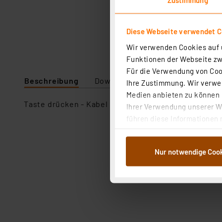
Diese Webseite verwendet C
Wir verwenden Cookies auf u
Funktionen der Webseite zwi
Für die Verwendung von Cook
Beschreibung
Downloads
Technische Daten
Ihre Zustimmung. Wir verwen
Medien anbieten zu können u
Taste drücken - Kabel durch Klemmöffnung einführen
Ihrer Verwendung unserer We
führen diese Informationen 
im Rahmen Ihrer Nutzung der
dem Speichern und Abrufen 
Nur notwendige Coo
Weiterverarbeitung für die 
Abs.1a DSG-VO) zu. Eine deta
Button „Ablehnen oder Einst
ganz oder teilweise zustimm
anpassen oder widerrufen. 
Auswertung und Analyse bis 