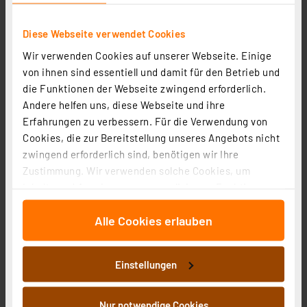
Diese Webseite verwendet Cookies
Wir verwenden Cookies auf unserer Webseite. Einige
LEDVANCE 3er-Set 19-W-LED-Leuchte TubeKit 1200,
von ihnen sind essentiell und damit für den Betrieb und
3000 K, 1,8-m-Zuleitung und An-/Aus-Schalter, 120 cm
die Funktionen der Webseite zwingend erforderlich.
Artikel-Nr. 254044
Andere helfen uns, diese Webseite und ihre
42.55 CHF
Erfahrungen zu verbessern. Für die Verwendung von
inkl. MwSt.
Cookies, die zur Bereitstellung unseres Angebots nicht
Produktdatenblatt
Informationen zu Versandkosten
zwingend erforderlich sind, benötigen wir Ihre
Zustimmung. Wir verwenden solche Cookies, um
Inhalte und Anzeigen zu personalisieren, Funktionen
für soziale Medien anbieten zu können und die Zugriffe
Alle Cookies erlauben
auf unsere Website zu analysieren. Außerdem geben
wir Informationen zu Ihrer Verwendung unserer Website
an unsere Partner für soziale Medien, Werbung und
Einstellungen
Analysen weiter. Unsere Partner führen diese
Informationen möglicherweise mit weiteren Daten
zusammen, die Sie ihnen bereitgestellt haben oder die
Nur notwendige Cookies