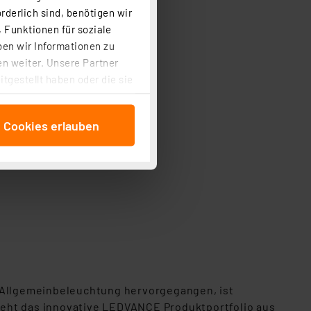
rderlich sind, benötigen wir
 Funktionen für soziale
ben wir Informationen zu
n weiter. Unsere Partner
tgestellt haben oder die sie
cken, stimmen Sie sowohl
anschließenden
e Cookies erlauben
beitungszwecke (Art. 6
 ist durch Klick auf den
 Cookies ablehnen oder ihr
 „Cookie Einstellungen“
tung dieser Daten zur
ser-Einstellungen können
 erneut angezeigt wird.
Einbindung von Cookies
. 49 (1) lit. a DSGVO.
 Allgemeinbeleuchtung hervorgegangen, ist
n der Datenschutzerklärung.
teht das innovative LEDVANCE Produktportfolio aus