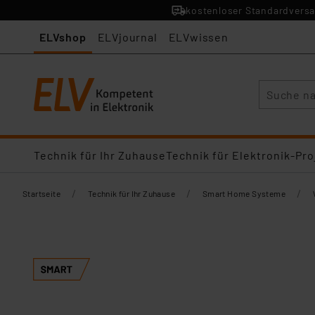
kostenloser Standardversa
ELVshop
ELVjournal
ELVwissen
Suche
Technik für Ihr Zuhause
Technik für Elektronik-Pro
/
/
/
Startseite
Technik für Ihr Zuhause
Smart Home Systeme