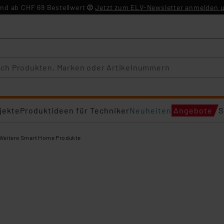
nd ab CHF 69 Bestellwert
Jetzt zum ELV-Newsletter anmelden u
jekte
Produktideen für Techniker
Neuheiten
Angebote
S
Weitere Smart Home Produkte