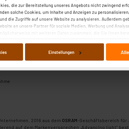
 Zubehör)
ies, die zur Bereitstellung unseres Angebots nicht zwingend erfo
rmalen Lichtschalter
den solche Cookies, um Inhalte und Anzeigen zu personalisieren,
le (Amazon Alexa, Google Assistant)
nd die Zugriffe auf unsere Website zu analysieren. Außerdem ge
bsite an unsere Partner für soziale Medien, Werbung und Analyse
möglicherweise mit weiteren Daten zusammen, die Sie ihnen berei
 Dienste gesammelt haben. Indem Sie auf „Alle akzeptieren“ kli
weißes Licht – 3000 K bis 6500 K
von Informationen auf Ihrem gerät (§25 Abs.1 TTDSG) sowie der 
All
kies
Einstellungen
nachfolgend dargestellten bzw. die von Ihnen ausgewählten Verar
illierte Auflistung der einzelnen Cookies nach Zweck und Anbieter
ellungen“ abrufbar. Sie können die Verwendung nicht notwendiger
en. Ihre erteilte Zustimmung können Sie jederzeit unter dem Link
nahme
Die Rechtmäßigkeit der Speicherung, Abrufung und Weiterverarbei
zum Zeitpunkt des Widerrufs bleibt hiervon unberührt. Ihre Brow
ellungen nicht längerfristig gespeichert werden und dieses Banner
beiten personenbezogene Daten in den USA. Ihre Einwilligung zur 
 daher ggf. auch die Verarbeitung Ihrer Daten in den USA gemäß Art
-Unternehmen. 2016 aus dem
OSRAM
-Geschäftsbereich für
tanbietern und zu der jeweiligen Datenübermittlung erhalten Sie i
sierend auf dem Markenversprechen „Advancing light" bes