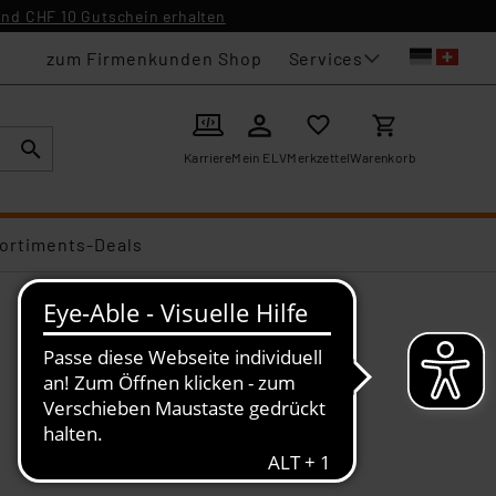
nd CHF 10 Gutschein erhalten
Services
zum Firmenkunden Shop
Karriere
Mein ELV
Merkzettel
Warenkorb
ortiments-Deals