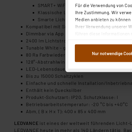
SMART+ WiFi-Fernbedienung (optionales
Für die Verwendung von Cook
Klassische Lichtsteuerung über einen no
Ihre Zustimmung. Wir verwen
Smarte Lichtsteuerung über Sprachbefeh
Medien anbieten zu können u
Kompatibel mit SmartThings
Ihrer Verwendung unserer We
Dimmbar via App und Sprachsteuerung
führen diese Informationen 
2400 lm Lichtstrom
im Rahmen Ihrer Nutzung der
Tunable White - generiert warmweißes bis kalt
dem Speichern und Abrufen 
Nur notwendige Coo
80 Ra Farbwiedergabeindex
Weiterverarbeitung für die 
128°-Abstrahlwinkel
Abs.1a DSG-VO) zu. Eine deta
LED-Lebensdauer bis zu 30000 h
Button „Ablehnen oder Einst
Bis zu 15000 Schaltzyklen
ganz oder teilweise zustimm
Einfache und schnelle Installation/Inbetrieb
anpassen oder widerrufen. 
Enthält kein Quecksilber
Auswertung und Analyse bis 
Produkt-Schutzart: IP20, Schutzklasse: I
dazu führen, dass die Einst
Betriebsarbeitstemperatur: -20 °C bis +40°C
Abm. ( B x H x T): 400 x 85 x 400 mm
„Einige Drittanbieter verar
dieser Drittanbieter umfasst
LEDVANCE
ist eines der weltweit führenden Licht
Nähere Infos zu diesen Drit
LEDVANCE heute in mehr als 140 Ländern tätig. Ba