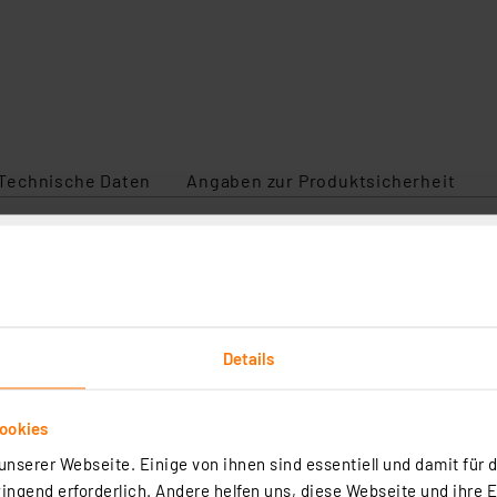
Technische Daten
Angaben zur Produktsicherheit
ist heute auch smartes Licht. Was vor ein paar Jahren no
welten. Und LEDVANCE SMART+ bietet dir für nahezu all
esigns und kinderleicht zu installieren. Ob in der Küche 
Details
et für z. B. Küche, Wohn-, Kinder- oder Arbeitszimmer
ive Beleuchtung
ookies
teuerung (WLAN 2,4 GHz)
nserer Webseite. Einige von ihnen sind essentiell und damit für d
id & iOS)
ngend erforderlich. Andere helfen uns, diese Webseite und ihre 