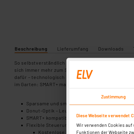
Beschreibung
Lieferumfang
Downloads
So selbstverständlich wie Smartphone und Smart-TV 
sich immer mehr zum Standard in modernen Lebens
dafür – technologisch ausgereift, mit attraktiven D
im Garten: SMART+ macht dein Leben smarter.
Zustimmung
Sparsame und smarte LED-Technologie – geeign
Donut-Optik - Leuchten-Mittelpunkt ohne akt
Diese Webseite verwendet C
SMART+ kompatibel dank kabelloser WiFi-Ans
Flexible Steuerung möglich:
Wir verwenden Cookies auf u
Kostenlose LEDVANCE SMART+ App (Andro
Funktionen der Webseite zwi