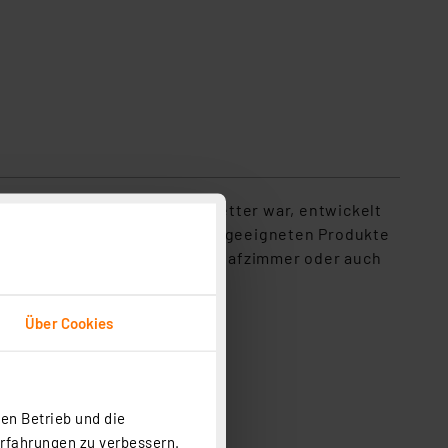
ch eine Spielerei für Trendsetter war, entwickelt
e Räume und Umgebungen die geeigneten Produkte
oder im Bad, im Wohn- oder Schlafzimmer oder auch
Über Cookies
en Betrieb und die
Erfahrungen zu verbessern.