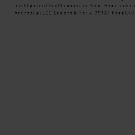
Für die USA besteht kein A
intelligenten Lichtlösungen für Smart Home sowie 
Datenschutz nach EU-Standa
Angebot an LED-Lampen in Marke OSRAM kompletti
Daten in Überwachungsprogr
Unsere Kooperation mit dies
Kommission sowie einer eige
Daten, verbundenen Risiken
Impressum
|
Datenschutzer