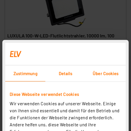
LUXULA 100-W-LED-Flutlichtstrahler, 10000 lm, 100
lm/W, 3000 K, warmweiß, IP65
Artikel-Nr. 253646
1
2
3
4
5
(1)
26.14 CHF
Zustimmung
Details
Über Cookies
inkl. MwSt.
Produktdatenblatt
Informationen zu Versandkosten
Diese Webseite verwendet Cookies
Wir verwenden Cookies auf unserer Webseite. Einige
von ihnen sind essentiell und damit für den Betrieb und
die Funktionen der Webseite zwingend erforderlich.
Andere helfen uns, diese Webseite und ihre