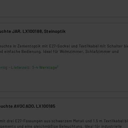
rds eingestuft wird. So besteht etwa das Risiko, dass US-Beh
ammen verarbeiten, ohne dass hiergegen Klagemöglichkeiten fü
en Dienstleistern stützt sich auf die Standarddatenschutzklause
nen Beurteilung der mit der Datenübermittlung, insbesondere der
chte JAR, LX100188, Steinoptik
.“
3
klärung
hleuchte in Zementoptik mit E27-Sockel und Textilkabel mit Schalter bi
nd einfache Bedienung. Ideal für Wohnzimmer, Schlafzimmer und
rtig - Lieferzeit: 3-4 Werktage²
uchte AVOCADO, LX100185
5
mit drei E27-Fassungen aus schwarzem Metall und 1,5 m Textilkabel b
ngements und eine gleichmäßige Beleuchtung. Ideal für industrielle