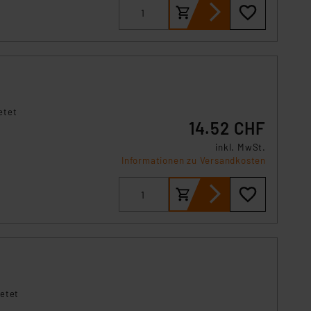
örden personenbezogene
r Europäer bestehen.
ln der Europäischen
 Art der übermittelten
etet
14.52 CHF
inkl. MwSt.
Informationen zu Versandkosten
ietet