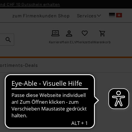
nd CHF 10 Gutschein erhalten
Services
zum Firmenkunden Shop
Karriere
Mein ELV
Merkzettel
Warenkorb
ortiments-Deals