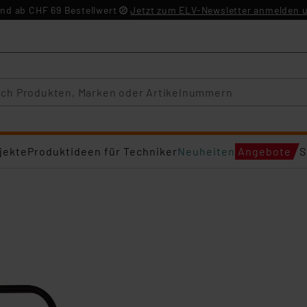
nd ab CHF 69 Bestellwert
Jetzt zum ELV-Newsletter anmelden u
jekte
Produktideen für Techniker
Neuheiten
Angebote
S