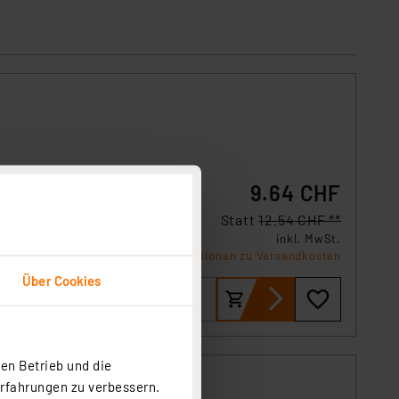
9.64 CHF
Statt
12.54 CHF **
inkl. MwSt.
Informationen zu Versandkosten
Über Cookies
en Betrieb und die
Erfahrungen zu verbessern.