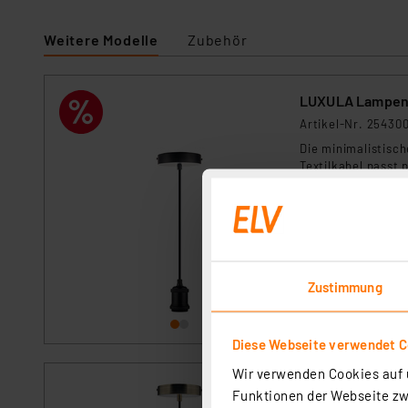
Weitere Modelle
Zubehör
LUXULA Lampenfa
Artikel-Nr. 25430
Die minimalistisc
Textilkabel passt 
individuelle Beleu
sofort versandfe
Zustimmung
Diese Webseite verwendet C
Wir verwenden Cookies auf u
LUXULA Lampenfa
Funktionen der Webseite zwi