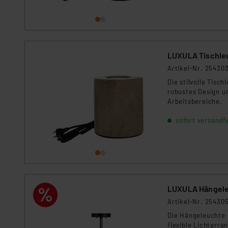
Datenschutz nach EU-Standa
Daten in Überwachungsprogr
Unsere Kooperation mit dies
Kommission sowie einer eige
LUXULA Tischleu
Daten, verbundenen Risiken
Artikel-Nr. 25430
Impressum
|
Datenschutzer
Die stilvolle Tisc
robustes Design u
Arbeitsbereiche.
sofort versandfe
LUXULA Hängele
Artikel-Nr. 25430
Die Hängeleuchte 
flexible Lichtarra