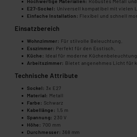
Hochwertige Materialien:
Robustes Metall und 
E27-Sockel:
Universell kompatibel mit vielen 
Einfache Installation:
Flexibel und schnell mon
Einsatzbereich
Wohnzimmer:
Für stilvolle Beleuchtung.
Esszimmer:
Perfekt für den Esstisch.
Küche:
Ideal für moderne Küchenbeleuchtung
Arbeitszimmer:
Bietet angenehmes Licht für k
Technische Attribute
Sockel:
3x E27
Material:
Metall
Farbe:
Schwarz
Kabellänge:
1,5 m
Spannung:
230 V
Höhe:
700 mm
Durchmesser:
368 mm