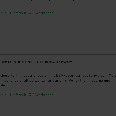
rtig - Lieferzeit: 3-4 Werktage²
uchte INDUSTRIAL, LX100184, schwarz
6
eleuchte im Industrial Design mit E27-Fassungen aus schwarzem Meta
ermöglicht vielfältige Lichtarrangements. Perfekt für moderne und
ile.
rtig - Lieferzeit: 3-4 Werktage²