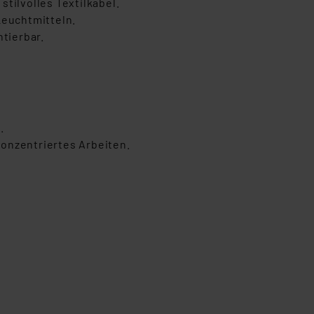
stilvolles Textilkabel.
Leuchtmitteln.
tierbar.
.
onzentriertes Arbeiten.