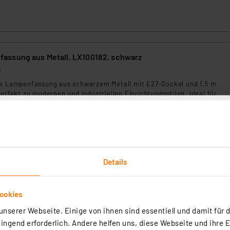
ssung aus Metall, LX100182, schwarz
0
he Lampenfassung aus schwarzem Metall mit E27-Sockel und 1,5 m
perfekt zu modernen und industriellen Einrichtungsstilen. Ideal für
chtungsideen.
rtig - Lieferzeit: 3-4 Werktage²
Details
ookies
nserer Webseite. Einige von ihnen sind essentiell und damit für d
ssung aus Metall, LX100183, Messing
ngend erforderlich. Andere helfen uns, diese Webseite und ihre 