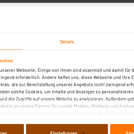
Details
Downloads
Technische Daten
Angaben zur Produkt
ookies
sung an den jeweiligen Akkutyp erfolgt eine schnelle un
nserer Webseite. Einige von ihnen sind essentiell und damit für d
Ladegerät angeschlossen bleiben kann, z. B. zur Überwin
ngend erforderlich. Andere helfen uns, diese Webseite und ihre 
ies, die zur Bereitstellung unseres Angebots nicht zwingend erfo
2-V-Geräte (bis 10 A) bzw. als kombiniertes Stromversorg
den solche Cookies, um Inhalte und Anzeigen zu personalisieren,
Anschluss mit Umschaltmöglichkeit besitzen. Während der 
nd die Zugriffe auf unsere Website zu analysieren. Außerdem ge
bsite an unsere Partner für soziale Medien, Werbung und Analyse
, Gel, Kalcium-Kalcium, 40-100 Ah
möglicherweise mit weiteren Daten zusammen, die Sie ihnen berei
antspannung, Erhaltungsladen
 Dienste gesammelt haben. Indem Sie auf „Alle akzeptieren“ kli
yps wird der Ladevorgang automatisch angepasst.
von Informationen auf Ihrem gerät (§25 Abs.1 TTDSG) sowie der 
All
kies
Einstellungen