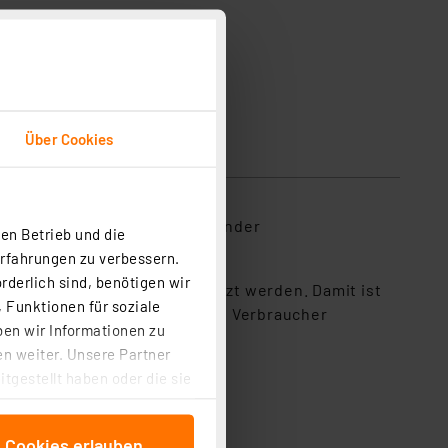
Über Cookies
sicherheit
d schonende Ladung mit folgender
en Betrieb und die
terung.
Erfahrungen zu verbessern.
rderlich sind, benötigen wir
ungs- und Ladegerät eingesetzt werden. Damit ist
 Funktionen für soziale
Akku geladen wird, werden die Verbraucher
ben wir Informationen zu
n weiter. Unsere Partner
tgestellt haben oder die sie
cken, stimmen Sie sowohl
anschließenden
e Cookies erlauben