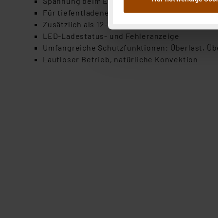
Spannung beim Erhaltungsladen ist entsprech
Weiterverarbeitung für die 
Für tiefentladene Akkus erfolgt der Ladebegi
Abs.1a DSG-VO) zu. Eine deta
Zusätzlich als 12-V-Netzversorgungsgerät eins
Button „Ablehnen oder Einst
LED-Ladestatus- und Fehleranzeige
ganz oder teilweise zustimm
Umfangreiche Schutzfunktionen: Überlast, Üb
anpassen oder widerrufen. 
Lautloser Betrieb, natürliche Konvektion
Auswertung und Analyse bis 
dazu führen, dass die Einst
„Einige Drittanbieter verar
dieser Drittanbieter umfasst
Nähere Infos zu diesen Drit
Für die USA besteht kein A
Datenschutz nach EU-Standa
Daten in Überwachungsprogr
Unsere Kooperation mit dies
Kommission sowie einer eige
Daten, verbundenen Risiken
Impressum
|
Datenschutzer