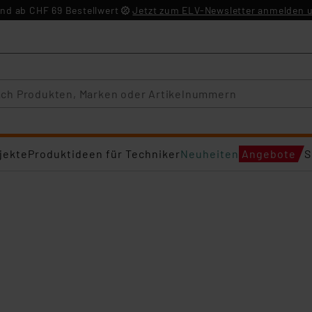
nd ab CHF 69 Bestellwert
Jetzt zum ELV-Newsletter anmelden u
jekte
Produktideen für Techniker
Neuheiten
Angebote
S