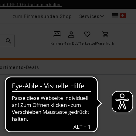
nd CHF 10 Gutschein erhalten
Services
zum Firmenkunden Shop
Karriere
Mein ELV
Merkzettel
Warenkorb
ortiments-Deals