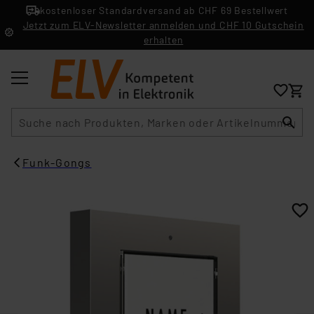
kostenloser Standardversand ab CHF 69 Bestellwert
Jetzt zum ELV-Newsletter anmelden und CHF 10 Gutschein
erhalten
Suche
Funk-Gongs