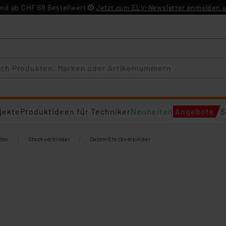
nd ab CHF 69 Bestellwert
Jetzt zum ELV-Newsletter anmelden u
jekte
Produktideen für Techniker
Neuheiten
Angebote
S
/
/
ten
Steckverbinder
Daten-Steckverbinder