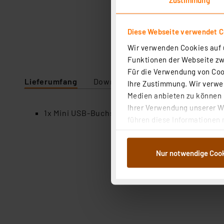
Diese Webseite verwendet C
Wir verwenden Cookies auf u
Funktionen der Webseite zwi
Für die Verwendung von Cook
Lieferumfang
Downloads
Technische Daten
Ihre Zustimmung. Wir verwen
Medien anbieten zu können u
Ihrer Verwendung unserer We
1x Mini USB-Buchse Typ B MUB1B5
führen diese Informationen 
im Rahmen Ihrer Nutzung der
dem Speichern und Abrufen 
Nur notwendige Coo
Weiterverarbeitung für die 
Abs.1a DSG-VO) zu. Eine deta
Button „Ablehnen oder Einst
ganz oder teilweise zustimm
anpassen oder widerrufen. 
Auswertung und Analyse bis 