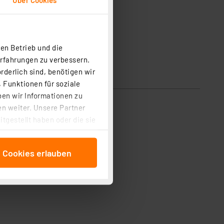
en Betrieb und die
Erfahrungen zu verbessern.
rderlich sind, benötigen wir
 Funktionen für soziale
ben wir Informationen zu
n weiter. Unsere Partner
tgestellt haben oder die sie
cken, stimmen Sie sowohl
anschließenden
e Cookies erlauben
beitungszwecke (Art. 6
 ist durch Klick auf den
 Cookies ablehnen oder ihr
 „Cookie Einstellungen“
tung dieser Daten zur
ser-Einstellungen können