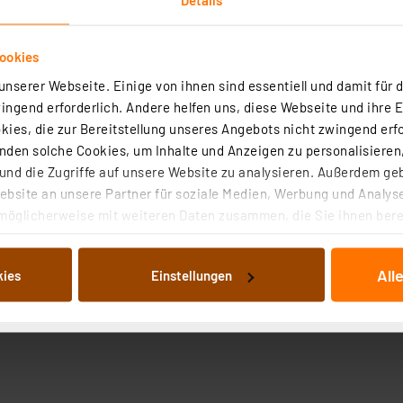
ookies
nserer Webseite. Einige von ihnen sind essentiell und damit für d
ngend erforderlich. Andere helfen uns, diese Webseite und ihre 
ies, die zur Bereitstellung unseres Angebots nicht zwingend erfo
Angaben zur Produktsicherheit
den solche Cookies, um Inhalte und Anzeigen zu personalisieren,
nd die Zugriffe auf unsere Website zu analysieren. Außerdem ge
bsite an unsere Partner für soziale Medien, Werbung und Analyse
möglicherweise mit weiteren Daten zusammen, die Sie ihnen berei
 Dienste gesammelt haben. Indem Sie auf „Alle akzeptieren“ kli
von Informationen auf Ihrem gerät (§25 Abs.1 TTDSG) sowie der 
All
kies
Einstellungen
nachfolgend dargestellten bzw. die von Ihnen ausgewählten Verar
illierte Auflistung der einzelnen Cookies nach Zweck und Anbieter
ellungen“ abrufbar. Sie können die Verwendung nicht notwendiger
en. Ihre erteilte Zustimmung können Sie jederzeit unter dem Link
Die Rechtmäßigkeit der Speicherung, Abrufung und Weiterverarbei
zum Zeitpunkt des Widerrufs bleibt hiervon unberührt. Ihre Brow