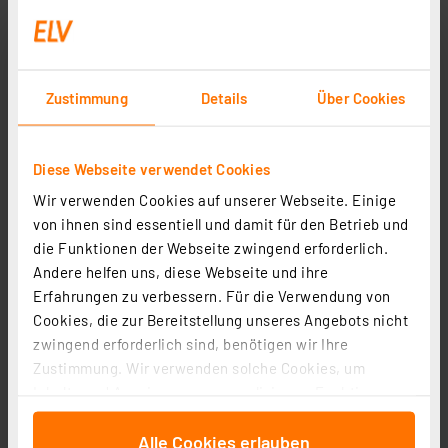
Zustimmung
Details
Über Cookies
Diese Webseite verwendet Cookies
Mobile Alerts Temperatursensor MA10100
Wir verwenden Cookies auf unserer Webseite. Einige
Artikel-Nr. 119080
von ihnen sind essentiell und damit für den Betrieb und
die Funktionen der Webseite zwingend erforderlich.
1
2
3
4
5
(5)
Andere helfen uns, diese Webseite und ihre
17.38 CHF
Erfahrungen zu verbessern. Für die Verwendung von
Cookies, die zur Bereitstellung unseres Angebots nicht
inkl. MwSt.
Informationen zu Versandkosten
zwingend erforderlich sind, benötigen wir Ihre
Zustimmung. Wir verwenden solche Cookies, um
Inhalte und Anzeigen zu personalisieren, Funktionen
für soziale Medien anbieten zu können und die Zugriffe
Alle Cookies erlauben
auf unsere Website zu analysieren. Außerdem geben