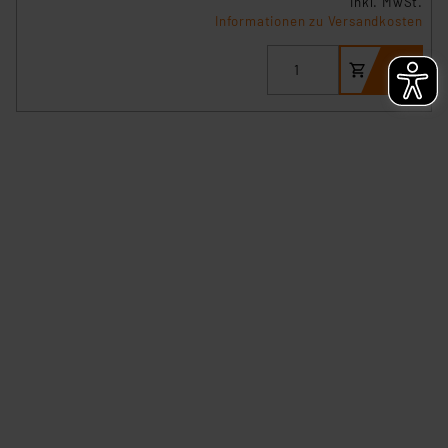
inkl. MwSt.
besteht etwa das Risiko, dass US-Behörden
Informationen zu Versandkosten
personenbezogene Daten in
Überwachungsprogrammen verarbeiten, ohne dass
hiergegen Klagemöglichkeiten für Europäer bestehen.
Unsere Kooperation mit diesen Dienstleistern stützt
sich auf die Standarddatenschutzklauseln der
Europäischen Kommission sowie einer eigenen
Beurteilung der mit der Datenübermittlung,
insbesondere der Art der übermittelten Daten,
verbundenen Risiken.“
Impressum
|
Datenschutzerklärung