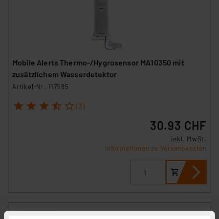
Mobile Alerts Thermo-/Hygrosensor MA10350 mit
zusätzlichem Wasserdetektor
Artikel-Nr. 117585
1
2
3
4
5
(3)
30.93 CHF
inkl. MwSt.
Informationen zu Versandkosten