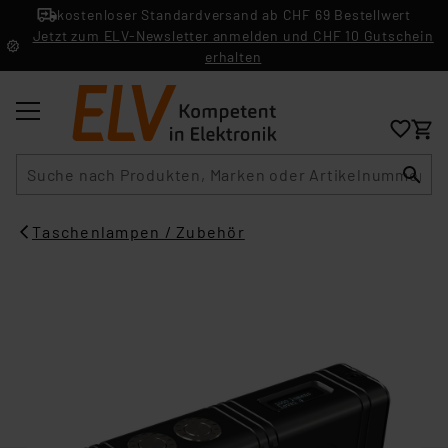
kostenloser Standardversand ab CHF 69 Bestellwert
Jetzt zum ELV-Newsletter anmelden und CHF 10 Gutschein
erhalten
Suche
Taschenlampen / Zubehör