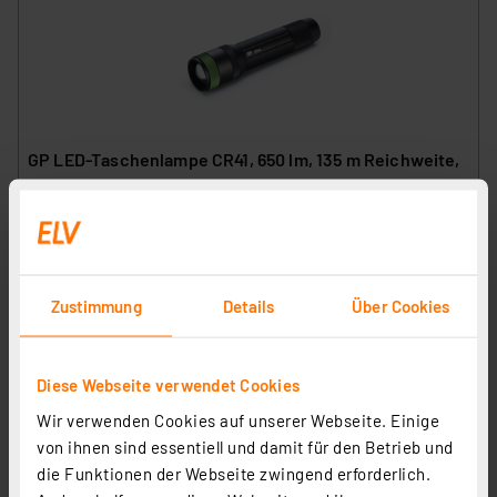
GP LED-Taschenlampe CR41, 650 lm, 135 m Reichweite,
max. 85 h Betrieb
Artikel-Nr. 252322
1
2
3
4
5
(1)
24.16 CHF
Zustimmung
Details
Über Cookies
Statt
26.92 CHF **
inkl. MwSt.
Informationen zu Versandkosten
Diese Webseite verwendet Cookies
Wir verwenden Cookies auf unserer Webseite. Einige
von ihnen sind essentiell und damit für den Betrieb und
die Funktionen der Webseite zwingend erforderlich.