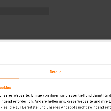
n
icht in ihren Abmessungen und ihrer Optik der klassisch
ert von klassischen Glüh- und Halogenlampen. Darüber h
Details
ute Farbwiedergabe.
ookies
nommenen Betriebszeit pro Tag von 3 h hält die LED-Filam
nserer Webseite. Einige von ihnen sind essentiell und damit für d
 daher besonders für Leuchten geeignet, die häufig ein- 
ngend erforderlich. Andere helfen uns, diese Webseite und ihre 
ies, die zur Bereitstellung unseres Angebots nicht zwingend erfo