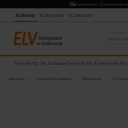
kostenloser Standardversa
ELVshop
ELVjournal
ELVwissen
Suche
Technik für Ihr Zuhause
Technik für Elektronik-Pro
/
/
/
Startseite
Technik für Ihr Zuhause
Beleuchtung
LED-Lamp