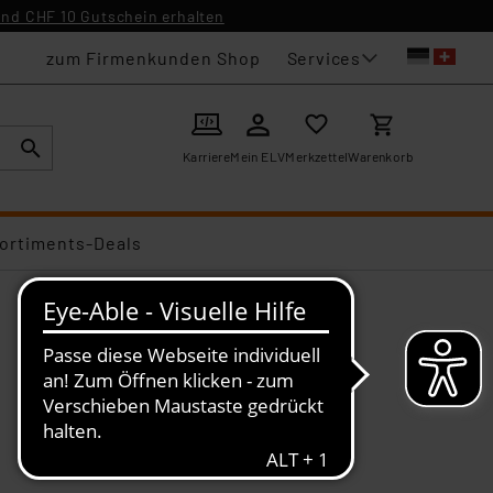
nd CHF 10 Gutschein erhalten
Services
zum Firmenkunden Shop
Karriere
Mein ELV
Merkzettel
Warenkorb
ortiments-Deals