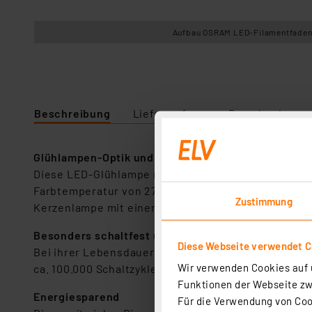
Aufbau OSRAM LED-Filamentfade
Beschreibung
Lieferumfang
Downloads
Glühlampen-Optik und gutes Licht
Diese LED-Glühlampe mit Filament-Technologie gle
Farbtemperatur von 2700 K entspricht genau dem W
Zustimmung
Kerzenlampe mit einem Wert von 80 Ra über eine g
Besonders schaltfest und langlebig
Diese Webseite verwendet C
Bei ihrer Lebensdauer von 20.000 h und einer ange
Wir verwenden Cookies auf u
ca. 100.000 Schaltzyklen besonders schaltfest und
Funktionen der Webseite zwi
Energiesparend
Für die Verwendung von Cook