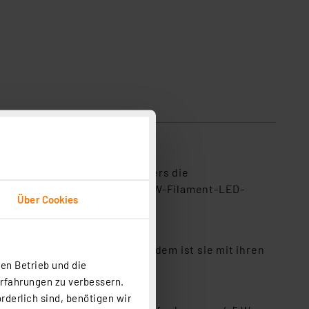
en Kerzen-Glühlampe. Besonders die
inaus verfügt die OSRAM 4,5-W-Filament-LED-
Über Cookies
ent-Lampe 18,3 Jahre. Außerdem ist sie mit ihren
en Betrieb und die
und ausgeschaltet werden.
Erfahrungen zu verbessern.
rderlich sind, benötigen wir