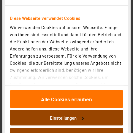
Nachrüstlampe NIGHT BREAKER® LED
Artikel-Nr. 252320
Diese Webseite verwendet Cookies
7.70 CHF
Wir verwenden Cookies auf unserer Webseite. Einige
Statt
9.15 CHF **
von ihnen sind essentiell und damit für den Betrieb und
inkl. MwSt.
die Funktionen der Webseite zwingend erforderlich.
Informationen zu Versandkosten
Andere helfen uns, diese Webseite und ihre
Erfahrungen zu verbessern. Für die Verwendung von
Cookies, die zur Bereitstellung unseres Angebots nicht
zwingend erforderlich sind, benötigen wir Ihre
Zustimmung. Wir verwenden solche Cookies, um
Inhalte und Anzeigen zu personalisieren, Funktionen
für soziale Medien anbieten zu können und die Zugriffe
Alle Cookies erlauben
auf unsere Website zu analysieren. Außerdem geben
wir Informationen zu Ihrer Verwendung unserer Website
an unsere Partner für soziale Medien, Werbung und
Einstellungen
Analysen weiter. Unsere Partner führen diese
Informationen möglicherweise mit weiteren Daten