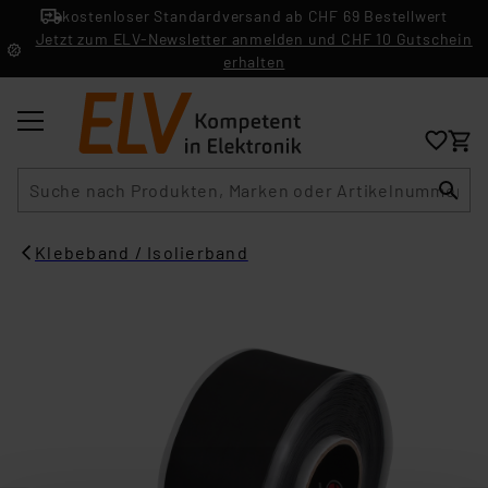
kostenloser Standardversand ab CHF 69 Bestellwert
Jetzt zum ELV-Newsletter anmelden und CHF 10 Gutschein
erhalten
Suche
Klebeband / Isolierband