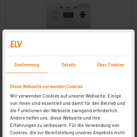
GLORIA Kohlenmonoxid-Warnmelder / CO-Melder
KO2D, mit Display, Batteriebetrieb
Artikel-Nr. 252553
Zustimmung
Details
Über Cookies
1
2
3
4
5
(45)
17.42 CHF
Diese Webseite verwendet Cookies
Statt
20.28 CHF **
Wir verwenden Cookies auf unserer Webseite. Einige
inkl. MwSt.
von ihnen sind essentiell und damit für den Betrieb und
Informationen zu Versandkosten
die Funktionen der Webseite zwingend erforderlich.
Andere helfen uns, diese Webseite und ihre
Erfahrungen zu verbessern. Für die Verwendung von
Cookies, die zur Bereitstellung unseres Angebots nicht