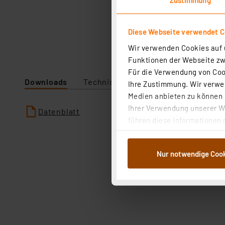
Diese Webseite verwendet C
Wir verwenden Cookies auf u
Funktionen der Webseite zwi
Für die Verwendung von Cook
Downloads
Technische Daten
Ihre Zustimmung. Wir verwen
Medien anbieten zu können u
Ihrer Verwendung unserer We
Datenblatt
führen diese Informationen 
im Rahmen Ihrer Nutzung der
dem Speichern und Abrufen 
Nur notwendige Coo
Weiterverarbeitung für die 
Abs.1a DSG-VO) zu. Eine deta
Button „Ablehnen oder Einst
ganz oder teilweise zustimm
anpassen oder widerrufen. 
Auswertung und Analyse bis 