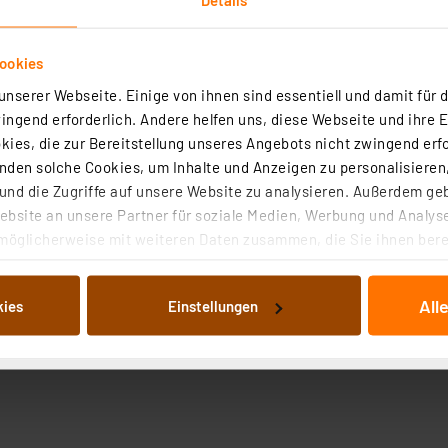
ookies
nserer Webseite. Einige von ihnen sind essentiell und damit für d
ngend erforderlich. Andere helfen uns, diese Webseite und ihre 
ies, die zur Bereitstellung unseres Angebots nicht zwingend erfo
den solche Cookies, um Inhalte und Anzeigen zu personalisieren,
nd die Zugriffe auf unsere Website zu analysieren. Außerdem ge
bsite an unsere Partner für soziale Medien, Werbung und Analyse
möglicherweise mit weiteren Daten zusammen, die Sie ihnen berei
 Dienste gesammelt haben. Indem Sie auf „Alle akzeptieren“ kli
von Informationen auf Ihrem gerät (§25 Abs.1 TTDSG) sowie der 
All
kies
Einstellungen
nachfolgend dargestellten bzw. die von Ihnen ausgewählten Verar
illierte Auflistung der einzelnen Cookies nach Zweck und Anbieter
ellungen“ abrufbar. Sie können die Verwendung nicht notwendiger
en. Ihre erteilte Zustimmung können Sie jederzeit unter dem Link
Die Rechtmäßigkeit der Speicherung, Abrufung und Weiterverarbei
zum Zeitpunkt des Widerrufs bleibt hiervon unberührt. Ihre Brow