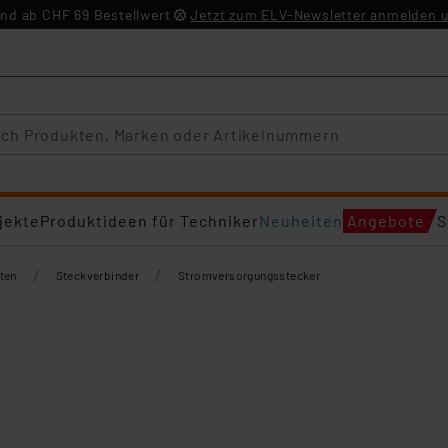
nd ab CHF 69 Bestellwert
Jetzt zum ELV-Newsletter anmelden u
jekte
Produktideen für Techniker
Neuheiten
Angebote
S
/
/
ten
Steckverbinder
Stromversorgungsstecker