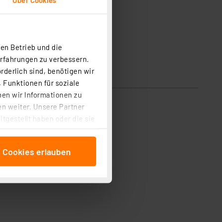
en Betrieb und die
Erfahrungen zu verbessern.
rderlich sind, benötigen wir
 Funktionen für soziale
ben wir Informationen zu
n weiter. Unsere Partner
tgestellt haben oder die sie
cken, stimmen Sie sowohl
anschließenden
e Cookies erlauben
beitungszwecke (Art. 6
 ist durch Klick auf den
 Cookies ablehnen oder ihr
 „Cookie Einstellungen“
tung dieser Daten zur
ser-Einstellungen können