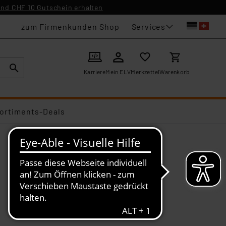
nd CHF 10 Gutschein erhalten
Services
zum Firmenkunden Shop
Karriere
Mein ELV
Merkzettel
Warenkorb
ortiments-Deals