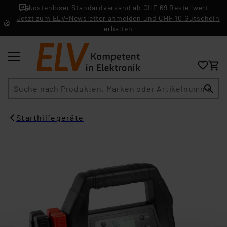
kostenloser Standardversand ab CHF 69 Bestellwert
Jetzt zum ELV-Newsletter anmelden und CHF 10 Gutschein
erhalten
Suche
Starthilfegeräte