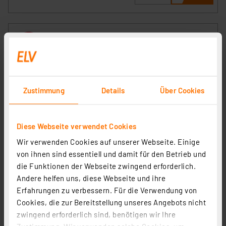
Zustimmung
Details
Über Cookies
Diese Webseite verwendet Cookies
Wir verwenden Cookies auf unserer Webseite. Einige
Vanish Solar-Maulwurfvertreiber MVT-2, Schallimpuls,
von ihnen sind essentiell und damit für den Betrieb und
max. 700 m² Wirkungsbereich, Solarbetrieb, IP65
die Funktionen der Webseite zwingend erforderlich.
Artikel-Nr. 252722
Andere helfen uns, diese Webseite und ihre
1
2
3
4
5
(5)
Erfahrungen zu verbessern. Für die Verwendung von
Cookies, die zur Bereitstellung unseres Angebots nicht
7.73 CHF
zwingend erforderlich sind, benötigen wir Ihre
Statt
13.85 CHF **