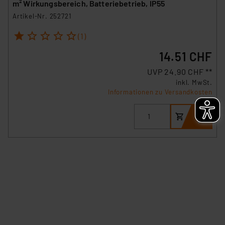
m² Wirkungsbereich, Batteriebetrieb, IP55
Angemessenheitsbeschluss der EU. Dies bedeutet,
Artikel-Nr. 252721
dass die USA als Land mit unzureichendem
Datenschutz nach EU-Standards eingestuft wird. So
1
2
3
4
5
(1)
besteht etwa das Risiko, dass US-Behörden
14.51 CHF
personenbezogene Daten in
Überwachungsprogrammen verarbeiten, ohne dass
UVP 24.90 CHF **
hiergegen Klagemöglichkeiten für Europäer bestehen.
inkl. MwSt.
Informationen zu Versandkosten
Unsere Kooperation mit diesen Dienstleistern stützt
sich auf die Standarddatenschutzklauseln der
Europäischen Kommission sowie einer eigenen
Beurteilung der mit der Datenübermittlung,
insbesondere der Art der übermittelten Daten,
verbundenen Risiken.“
Impressum
|
Datenschutzerklärung