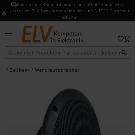
kostenloser Standardversand ab CHF 69 Bestellwert
Jetzt zum ELV-Newsletter anmelden und CHF 10 Gutschein
erhalten
Suche
Decken- / Wandlautsprecher