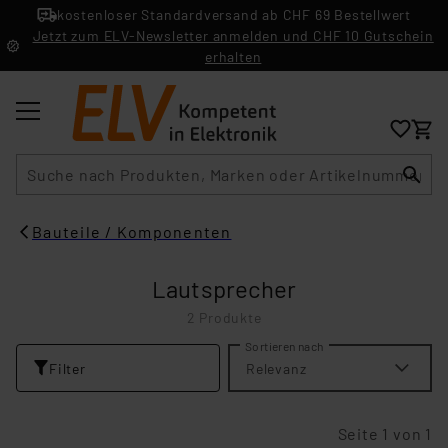
kostenloser Standardversand ab CHF 69 Bestellwert
Jetzt zum ELV-Newsletter anmelden und CHF 10 Gutschein
erhalten
Suche
Bauteile / Komponenten
Lautsprecher
2 Produkte
Sortieren nach
Filter
Relevanz
Seite 1 von 1