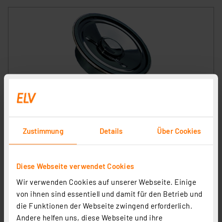
VISATON Kleinlautsprecher mit Kunststoffmembran
und Metallkorb 5 cm, K 50 / 8 Ohm
Artikel-Nr. 107174
Zustimmung
Details
Über Cookies
1
2
3
4
5
(3)
2.86 CHF
Diese Webseite verwendet Cookies
inkl. MwSt.
Wir verwenden Cookies auf unserer Webseite. Einige
Informationen zu Versandkosten
von ihnen sind essentiell und damit für den Betrieb und
die Funktionen der Webseite zwingend erforderlich.
Andere helfen uns, diese Webseite und ihre