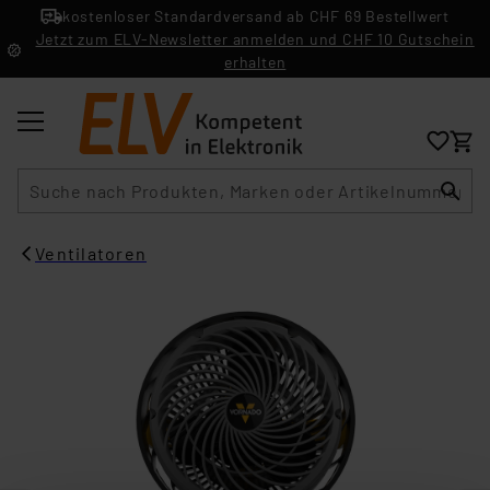
kostenloser Standardversand ab CHF 69 Bestellwert
Jetzt zum ELV-Newsletter anmelden und CHF 10 Gutschein
erhalten
Suche
Ventilatoren