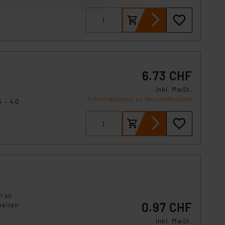
ser-Einstellungen können
 erneut angezeigt wird.
Einbindung von Cookies
. 49 (1) lit. a DSGVO.
n der Datenschutzerklärung.
6.73 CHF
s Land mit unzureichendem
örden personenbezogene
inkl. MwSt.
r Europäer bestehen.
Informationen zu Versandkosten
 – 4,0
ln der Europäischen
 mm auf
 Art der übermittelten
n so
0.97 CHF
beiten
inkl. MwSt.