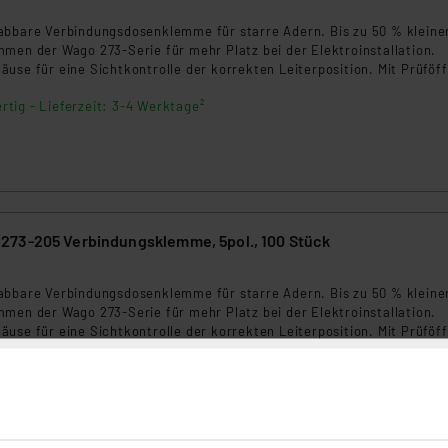
abbare Verbindungsdosenklemme für starre Adern. Bis zu 50 % kleiner
men der Wago 273-Serie für mehr Platz bei der Elektroinstallation.
use für eine Sichtkontrolle der korrekten Leiterposition. Mit Prüföf
Prüfspitzen.
rtig - Lieferzeit: 3-4 Werktage²
73-205 Verbindungsklemme, 5pol., 100 Stück
abbare Verbindungsdosenklemme für starre Adern. Bis zu 50 % kleiner
men der Wago 273-Serie für mehr Platz bei der Elektroinstallation.
use für eine Sichtkontrolle der korrekten Leiterposition. Mit Prüföf
Prüfspitzen.
rtig - Lieferzeit: 3-4 Werktage²