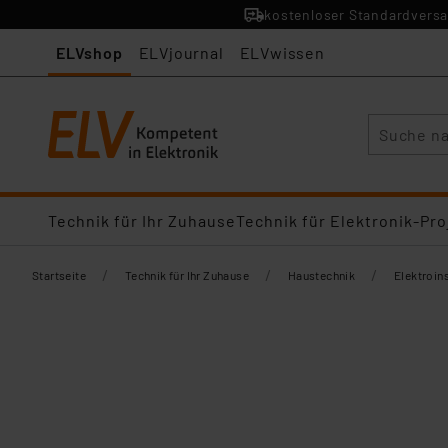
kostenloser Standardversa
ELVshop
ELVjournal
ELVwissen
Suche
Technik für Ihr Zuhause
Technik für Elektronik-Pro
/
/
/
Startseite
Technik für Ihr Zuhause
Haustechnik
Elektroins