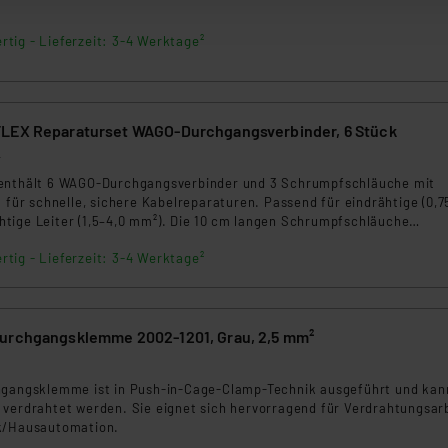
zum Zeitpunkt des Widerrufs bleibt hiervon unberührt. Ihre Brow
ellungen nicht längerfristig gespeichert werden und dieses Banner
rtig - Lieferzeit: 3-4 Werktage²
beiten personenbezogene Daten in den USA. Ihre Einwilligung zur 
 daher ggf. auch die Verarbeitung Ihrer Daten in den USA gemäß Art
tanbietern und zu der jeweiligen Datenübermittlung erhalten Sie i
FLEX Reparaturset WAGO-Durchgangsverbinder, 6 Stück
ngemessenheitsbeschluss der EU. Dies bedeutet, dass die USA al
4
rds eingestuft wird. So besteht etwa das Risiko, dass US-Beh
 enthält 6 WAGO-Durchgangsverbinder und 3 Schrumpfschläuche mit
ammen verarbeiten, ohne dass hiergegen Klagemöglichkeiten fü
l für schnelle, sichere Kabelreparaturen. Passend für eindrähtige (0,75
en Dienstleistern stützt sich auf die Standarddatenschutzklause
tige Leiter (1,5–4,0 mm²). Die 10 cm langen Schrumpfschläuche
r ab 110 °C) dichten zuverlässig ab und passen sich flexibel an (9,5
nen Beurteilung der mit der Datenübermittlung, insbesondere der
rtig - Lieferzeit: 3-4 Werktage²
ür Haus, Garten, Werkstatt und Industrie.
.“
klärung
urchgangsklemme 2002-1201, Grau, 2,5 mm²
hgangsklemme ist in Push-in-Cage-Clamp-Technik ausgeführt und kan
 verdrahtet werden. Sie eignet sich hervorragend für Verdrahtungsar
ik/Hausautomation.