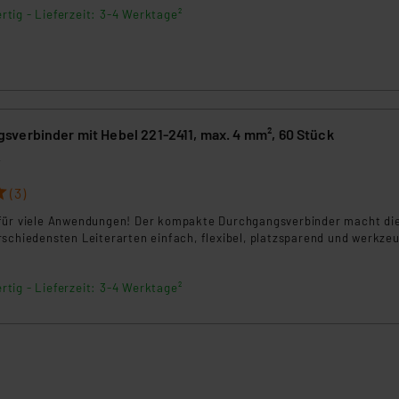
rtig - Lieferzeit: 3-4 Werktage²
verbinder mit Hebel 221-2411, max. 4 mm², 60 Stück
2
(3)
für viele Anwendungen! Der kompakte Durchgangsverbinder macht di
schiedensten Leiterarten einfach, flexibel, platzsparend und werkze
rtig - Lieferzeit: 3-4 Werktage²