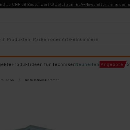
nd ab CHF 69 Bestellwert
Jetzt zum ELV-Newsletter anmelden u
jekte
Produktideen für Techniker
Neuheiten
Angebote
S
/
tallation
Installationsklemmen