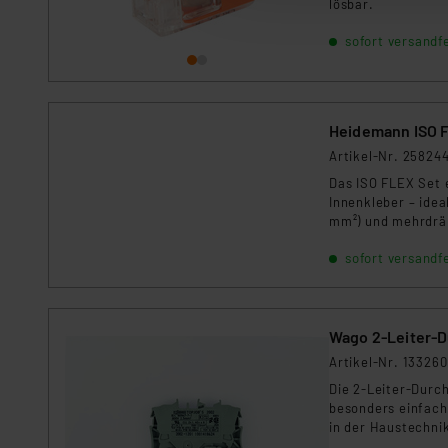
Auswertung und Analyse bis 
lösbar.
dazu führen, dass die Einst
sofort versandfe
„Einige Drittanbieter verar
dieser Drittanbieter umfasst
Nähere Infos zu diesen Drit
Heidemann ISO 
Für die USA besteht kein A
Artikel-Nr. 25824
Datenschutz nach EU-Standa
Das ISO FLEX Set
Daten in Überwachungsprogr
Innenkleber – idea
Unsere Kooperation mit dies
mm²) und mehrdräh
(Schrumpftemperatu
Kommission sowie einer eige
sofort versandfe
3,0 mm). Perfekt f
Daten, verbundenen Risiken
Impressum
|
Datenschutzer
Wago 2-Leiter-D
Artikel-Nr. 133260
Die 2-Leiter-Durc
besonders einfach
in der Haustechn