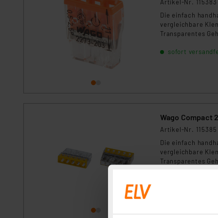
Artikel-Nr. 115383
Die einfach handh
vergleichbare Klem
Transparentes Gehä
für alle gängigen 
sofort versandfe
Wago Compact 22
Artikel-Nr. 115385
Die einfach handh
vergleichbare Klem
Transparentes Gehä
für alle gängigen 
sofort versandfe