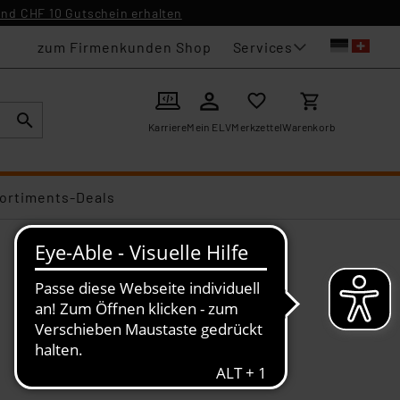
nd CHF 10 Gutschein erhalten
Services
zum Firmenkunden Shop
Karriere
Mein ELV
Merkzettel
Warenkorb
ortiments-Deals