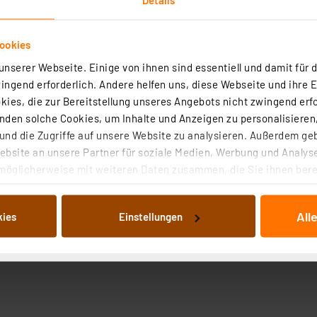
ookies
nserer Webseite. Einige von ihnen sind essentiell und damit für d
ngend erforderlich. Andere helfen uns, diese Webseite und ihre 
ies, die zur Bereitstellung unseres Angebots nicht zwingend erfo
Angaben zur Produktsicherheit
den solche Cookies, um Inhalte und Anzeigen zu personalisieren,
nd die Zugriffe auf unsere Website zu analysieren. Außerdem ge
bsite an unsere Partner für soziale Medien, Werbung und Analyse
möglicherweise mit weiteren Daten zusammen, die Sie ihnen berei
 Dienste gesammelt haben. Indem Sie auf „Alle akzeptieren“ kli
von Informationen auf Ihrem gerät (§25 Abs.1 TTDSG) sowie der 
All
kies
Einstellungen
nachfolgend dargestellten bzw. die von Ihnen ausgewählten Verar
illierte Auflistung der einzelnen Cookies nach Zweck und Anbieter
ellungen“ abrufbar. Sie können die Verwendung nicht notwendiger
en. Ihre erteilte Zustimmung können Sie jederzeit unter dem Link
Die Rechtmäßigkeit der Speicherung, Abrufung und Weiterverarbei
zum Zeitpunkt des Widerrufs bleibt hiervon unberührt. Ihre Brow