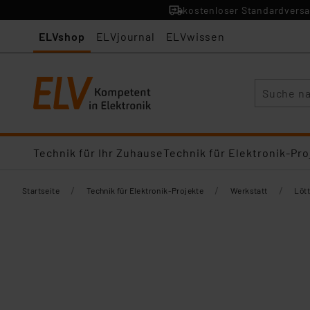
kostenloser Standardversa
ELVshop
ELVjournal
ELVwissen
Suche
Technik für Ihr Zuhause
Technik für Elektronik-Pro
/
/
/
Startseite
Technik für Elektronik-Projekte
Werkstatt
Lött