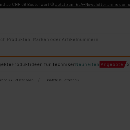
nd ab CHF 69 Bestellwert
Jetzt zum ELV-Newsletter anmelden u
jekte
Produktideen für Techniker
Neuheiten
Angebote
S
/
echnik / Lötstationen
Ersatzteile Löttechnik