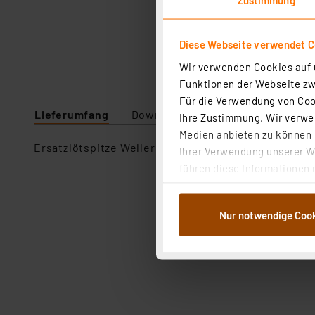
Diese Webseite verwendet C
Wir verwenden Cookies auf u
Funktionen der Webseite zwi
Für die Verwendung von Cook
Lieferumfang
Downloads
Technische Daten
Ihre Zustimmung. Wir verwen
Medien anbieten zu können u
Ersatzlötspitze Weller ET A, 1,6 mm
Ihrer Verwendung unserer We
führen diese Informationen 
im Rahmen Ihrer Nutzung der
dem Speichern und Abrufen 
Nur notwendige Coo
Weiterverarbeitung für die 
Abs.1a DSG-VO) zu. Eine deta
Button „Ablehnen oder Einst
ganz oder teilweise zustimm
anpassen oder widerrufen. 
Auswertung und Analyse bis 