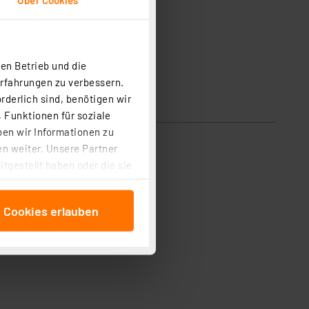
en Betrieb und die
Erfahrungen zu verbessern.
rderlich sind, benötigen wir
 Funktionen für soziale
ben wir Informationen zu
n weiter. Unsere Partner
tgestellt haben oder die sie
cken, stimmen Sie sowohl
anschließenden
e Cookies erlauben
beitungszwecke (Art. 6
 ist durch Klick auf den
 Cookies ablehnen oder ihr
 „Cookie Einstellungen“
tung dieser Daten zur
ser-Einstellungen können