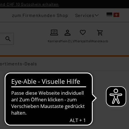
nd CHF 10 Gutschein erhalten
Services
zum Firmenkunden Shop
Karriere
Mein ELV
Merkzettel
Warenkorb
ortiments-Deals