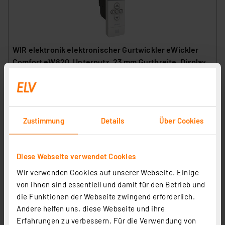
WIR elektronik elektronischer Gurtwickler eWickler
Comfort eW820, Unterputz, 23 mm Gurtbreite, Display
Artikel-Nr. 251204
1
2
3
4
5
(4)
125.80 CHF
Zustimmung
Details
Über Cookies
inkl. MwSt.
Informationen zu Versandkosten
Diese Webseite verwendet Cookies
Wir verwenden Cookies auf unserer Webseite. Einige
von ihnen sind essentiell und damit für den Betrieb und
die Funktionen der Webseite zwingend erforderlich.
Andere helfen uns, diese Webseite und ihre
Erfahrungen zu verbessern. Für die Verwendung von