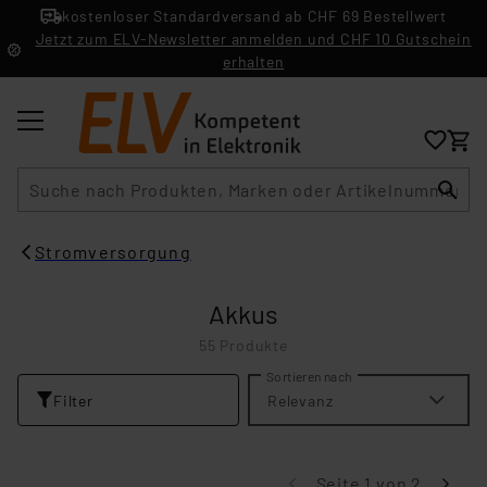
kostenloser Standardversand ab CHF 69 Bestellwert
Jetzt zum ELV-Newsletter anmelden und CHF 10 Gutschein
erhalten
Suche
Stromversorgung
Akkus
55 Produkte
Sortieren nach
Filter
Relevanz
Seite 1 von 2