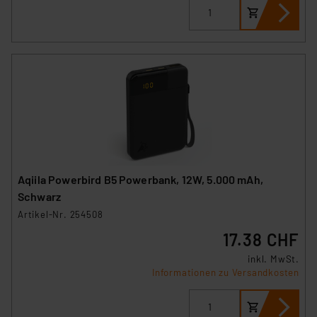
VO) zu. Eine detaillierte Auflistung der einzelnen
Cookies nach Zweck und Anbieter ist durch Klick auf
den Button „Ablehnen oder Einstellungen“ abrufbar. Sie
können die Verwendung nicht notwendiger Cookies
ablehnen oder ihr ganz oder teilweise zustimmen. Ihre
erteilte Zustimmung können Sie jederzeit unter dem
Link „Cookie Einstellungen“ anpassen oder widerrufen.
Die Rechtmäßigkeit der Speicherung, Abrufung und
Weiterverarbeitung dieser Daten zur Auswertung und
Analyse bis zum Zeitpunkt des Widerrufs bleibt hiervon
unberührt. Ihre Browser-Einstellungen können dazu
Aqiila Powerbird B5 Powerbank, 12W, 5.000 mAh,
führen, dass die Einstellungen nicht längerfristig
Schwarz
gespeichert werden und dieses Banner erneut
Artikel-Nr. 254508
angezeigt wird.
17.38 CHF
„Einige Drittanbieter verarbeiten personenbezogene
inkl. MwSt.
Informationen zu Versandkosten
Daten in den USA. Ihre Einwilligung zur Einbindung von
Cookies dieser Drittanbieter umfasst daher ggf. auch
die Verarbeitung Ihrer Daten in den USA gemäß Art. 49