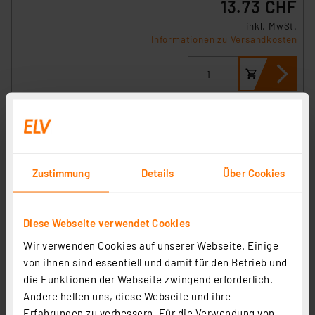
13.73 CHF
inkl. MwSt.
Informationen zu Versandkosten
Zustimmung
Details
Über Cookies
Diese Webseite verwendet Cookies
GP Mono D Akku NiMH 3000 mAh RECYKO, 1,2V, 2 Stück
Wir verwenden Cookies auf unserer Webseite. Einige
Artikel-Nr. 254541
von ihnen sind essentiell und damit für den Betrieb und
die Funktionen der Webseite zwingend erforderlich.
14.52 CHF
Andere helfen uns, diese Webseite und ihre
inkl. MwSt.
Erfahrungen zu verbessern. Für die Verwendung von