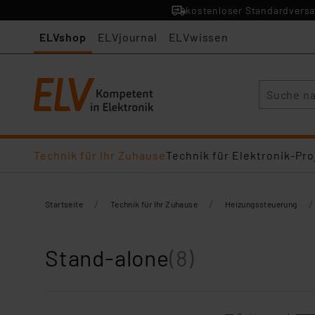
kostenloser Standardversa
ELVshop
ELVjournal
ELVwissen
Suche
Technik für Ihr Zuhause
Technik für Elektronik-Pro
/
/
/
Startseite
Technik für Ihr Zuhause
Heizungssteuerung
Stand-alone
(8)