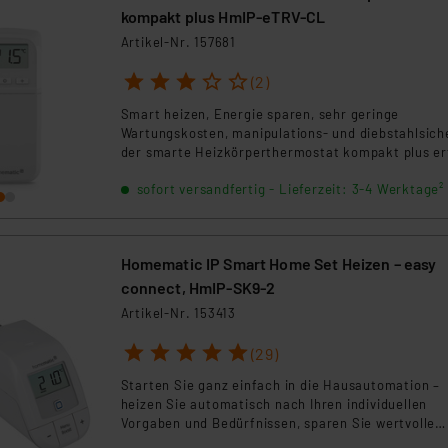
kompakt plus HmIP-eTRV-CL
Artikel-Nr. 157681
1
2
3
4
5
(2)
Smart heizen, Energie sparen, sehr geringe
Wartungskosten, manipulations- und diebstahlsich
der smarte Heizkörperthermostat kompakt plus erf
alle wichtigen Anforderungen sowohl für den
sofort versandfertig - Lieferzeit: 3-4 Werktage²
Privatbereich als auch für öffentliche Bereiche un
Einsatz in der Wohnungs- und Gebäudewirtschaft.
Homematic IP Smart Home Set Heizen – easy
connect, HmIP-SK9-2
Artikel-Nr. 153413
1
2
3
4
5
(29)
Starten Sie ganz einfach in die Hausautomation –
heizen Sie automatisch nach Ihren individuellen
Vorgaben und Bedürfnissen, sparen Sie wertvolle
Heizenergie von bis zu 33 % und damit Kosten.