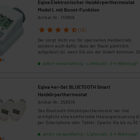
ngemessenheitsbeschluss der EU. Dies bedeutet, dass die USA al
Eqiva Elektronischer Heizkörperthermostat
rds eingestuft wird. So besteht etwa das Risiko, dass US-Beh
Model L mit Boost-Funktion
ammen verarbeiten, ohne dass hiergegen Klagemöglichkeiten fü
Artikel-Nr. 130809
en Dienstleistern stützt sich auf die Standarddatenschutzklause
1
2
3
4
5
(18)
nen Beurteilung der mit der Datenübermittlung, insbesondere der
.“
Der sorgt nicht nur für sparsamen Heizbetrieb,
sondern auch dafür, dass der Raum pünktlich
aufgeheizt ist, wenn Sie von der Arbeit kommen. D
klärung
Boost-Funktion öffnet bei Aktivierung für 5 Minute
sofort versandfertig - Lieferzeit: 3-4 Werktage²
das Ventil, um sofort ein angenehmes Wärmegefüh
Raum zu erreichen. Verbessertes und besonders le
Kompaktgetriebe.
Eqiva 4er-Set BLUETOOTH Smart
Heizkörperthermostat
Artikel-Nr. 258578
Das Bluetooth-Heizkörperthermostat 4er-Set
ermöglicht eine komfortable Heizungssteuerung di
per Smartphone oder Tablet. Sparen Sie bis zu 30
Heizkosten durch individuelle Heiz- und Absenkzei
sofort versandfertig - Lieferzeit: 3-4 Werktage²
Die Installation ist werkzeuglos und ohne Eingriff i