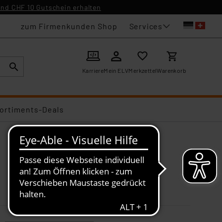
nd CHF 10 Gutschein erhalten
Services
zum Firmenkunden Shop
Karriere
Mein ELV
Merkzettel
Warenkorb
ortiments-Deals