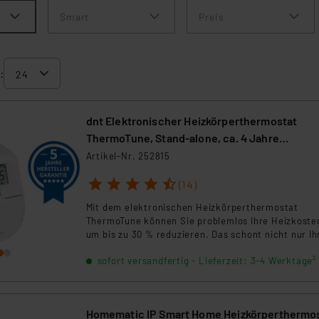
Smart
Preis
:
dnt Elektronischer Heizkörperthermostat
ThermoTune, Stand-alone, ca. 4 Jahre
Batterielaufzeit
Artikel-Nr. 252815
1
2
3
4
5
(14)
Mit dem elektronischen Heizkörperthermostat
ThermoTune können Sie problemlos Ihre Heizkoste
um bis zu 30 % reduzieren. Das schont nicht nur Ih
Geldbeutel, sondern auch im gleichen Zug die Umw
sofort versandfertig - Lieferzeit: 3-4 Werktage²
Homematic IP Smart Home Heizkörperthermo