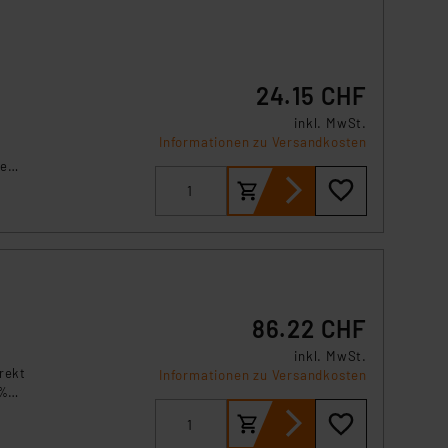
s Land mit unzureichendem
örden personenbezogene
r Europäer bestehen.
ln der Europäischen
24.15 CHF
 Art der übermittelten
inkl. MwSt.
Informationen zu Versandkosten
ie
n
l im
ises
86.22 CHF
inkl. MwSt.
rekt
Informationen zu Versandkosten
 %
ten.
n