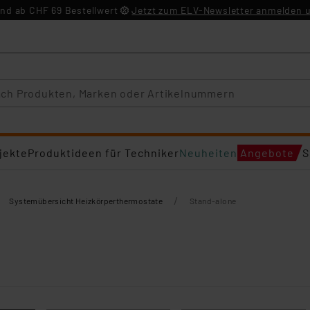
nd ab CHF 69 Bestellwert
Jetzt zum ELV-Newsletter anmelden u
jekte
Produktideen für Techniker
Neuheiten
Angebote
S
/
Systemübersicht Heizkörperthermostate
Stand-alone