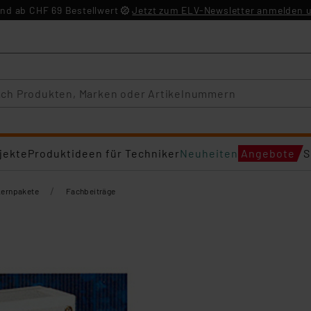
nd ab CHF 69 Bestellwert
Jetzt zum ELV-Newsletter anmelden u
jekte
Produktideen für Techniker
Neuheiten
Angebote
S
/
Lernpakete
Fachbeiträge