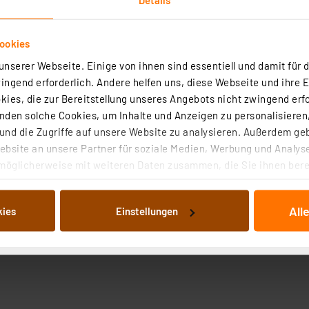
ookies
nserer Webseite. Einige von ihnen sind essentiell und damit für d
ngend erforderlich. Andere helfen uns, diese Webseite und ihre 
ies, die zur Bereitstellung unseres Angebots nicht zwingend erfo
den solche Cookies, um Inhalte und Anzeigen zu personalisieren,
nd die Zugriffe auf unsere Website zu analysieren. Außerdem ge
bsite an unsere Partner für soziale Medien, Werbung und Analyse
möglicherweise mit weiteren Daten zusammen, die Sie ihnen berei
 Dienste gesammelt haben. Indem Sie auf „Alle akzeptieren“ kli
von Informationen auf Ihrem gerät (§25 Abs.1 TTDSG) sowie der 
All
kies
Einstellungen
nachfolgend dargestellten bzw. die von Ihnen ausgewählten Verar
illierte Auflistung der einzelnen Cookies nach Zweck und Anbieter
ellungen“ abrufbar. Sie können die Verwendung nicht notwendiger
en. Ihre erteilte Zustimmung können Sie jederzeit unter dem Link
Die Rechtmäßigkeit der Speicherung, Abrufung und Weiterverarbei
zum Zeitpunkt des Widerrufs bleibt hiervon unberührt. Ihre Brow