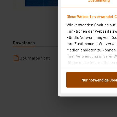
Diese Webseite verwendet C
Wir verwenden Cookies auf u
Funktionen der Webseite zwi
Für die Verwendung von Cook
Downloads
Ihre Zustimmung. Wir verwen
Medien anbieten zu können u
Ihrer Verwendung unserer We
Journalbericht
führen diese Informationen 
im Rahmen Ihrer Nutzung der
dem Speichern und Abrufen 
Nur notwendige Coo
Weiterverarbeitung für die 
Abs.1a DSG-VO) zu. Eine deta
Button „Ablehnen oder Einst
ganz oder teilweise zustimm
anpassen oder widerrufen. 
Auswertung und Analyse bis 