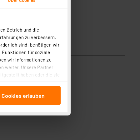
en Betrieb und die
Erfahrungen zu verbessern.
rderlich sind, benötigen wir
 Funktionen für soziale
ben wir Informationen zu
n weiter. Unsere Partner
tgestellt haben oder die sie
cken, stimmen Sie sowohl
anschließenden
e Cookies erlauben
beitungszwecke (Art. 6
 ist durch Klick auf den
 Cookies ablehnen oder ihr
 „Cookie Einstellungen“
tung dieser Daten zur
ser-Einstellungen können