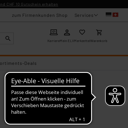
nd CHF 10 Gutschein erhalten
Services
zum Firmenkunden Shop
Karriere
Mein ELV
Merkzettel
Warenkorb
ortiments-Deals