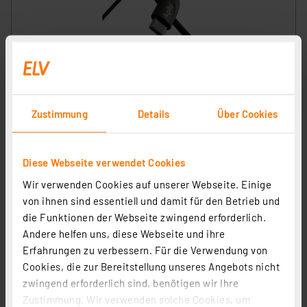
Aqiila Cablebird CB21 Sync-/ Ladekabel, 30W, Type-C
auf Lightning, 1 m, Schwarz
Artikel-Nr. 254529
15.49 CHF
Zustimmung
Details
Über Cookies
inkl. MwSt.
Informationen zu Versandkosten
Diese Webseite verwendet Cookies
Wir verwenden Cookies auf unserer Webseite. Einige
von ihnen sind essentiell und damit für den Betrieb und
die Funktionen der Webseite zwingend erforderlich.
Andere helfen uns, diese Webseite und ihre
Erfahrungen zu verbessern. Für die Verwendung von
Cookies, die zur Bereitstellung unseres Angebots nicht
zwingend erforderlich sind, benötigen wir Ihre
Zustimmung. Wir verwenden solche Cookies, um