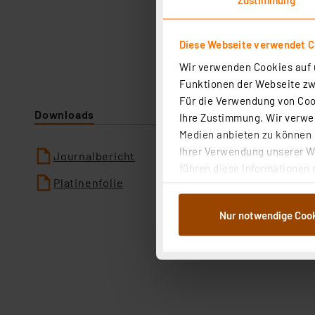
Diese Webseite verwendet C
Wir verwenden Cookies auf u
Funktionen der Webseite zwi
Für die Verwendung von Cook
Downloads
Ihre Zustimmung. Wir verwen
Medien anbieten zu können u
Ihrer Verwendung unserer We
Journalbericht
führen diese Informationen 
Platinenfolie
im Rahmen Ihrer Nutzung der
dem Speichern und Abrufen 
Nur notwendige Coo
Weiterverarbeitung für die 
Abs.1a DSG-VO) zu. Eine deta
Button „Ablehnen oder Einst
ganz oder teilweise zustimm
anpassen oder widerrufen. 
Auswertung und Analyse bis 