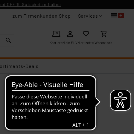
nd CHF 10 Gutschein erhalten
Services
zum Firmenkunden Shop
Karriere
Mein ELV
Merkzettel
Warenkorb
ortiments-Deals