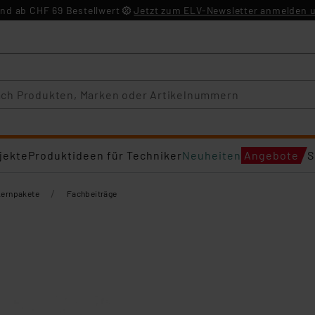
nd ab CHF 69 Bestellwert
Jetzt zum ELV-Newsletter anmelden u
jekte
Produktideen für Techniker
Neuheiten
Angebote
S
/
Lernpakete
Fachbeiträge