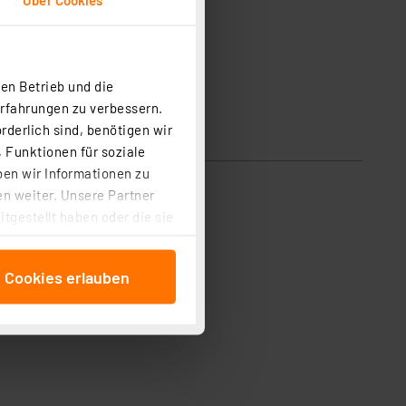
en Betrieb und die
Erfahrungen zu verbessern.
rderlich sind, benötigen wir
 Funktionen für soziale
ben wir Informationen zu
n weiter. Unsere Partner
tgestellt haben oder die sie
cken, stimmen Sie sowohl
anschließenden
e Cookies erlauben
beitungszwecke (Art. 6
 ist durch Klick auf den
 Cookies ablehnen oder ihr
 „Cookie Einstellungen“
tung dieser Daten zur
ser-Einstellungen können