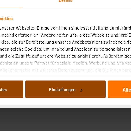
ookies
nserer Webseite. Einige von ihnen sind essentiell und damit für d
ngend erforderlich. Andere helfen uns, diese Webseite und ihre 
ies, die zur Bereitstellung unseres Angebots nicht zwingend erfo
den solche Cookies, um Inhalte und Anzeigen zu personalisieren,
nd die Zugriffe auf unsere Website zu analysieren. Außerdem ge
bsite an unsere Partner für soziale Medien, Werbung und Analyse
möglicherweise mit weiteren Daten zusammen, die Sie ihnen berei
 Dienste gesammelt haben. Indem Sie auf „Alle akzeptieren“ kli
von Informationen auf Ihrem gerät (§25 Abs.1 TTDSG) sowie der 
All
kies
Einstellungen
nachfolgend dargestellten bzw. die von Ihnen ausgewählten Verar
illierte Auflistung der einzelnen Cookies nach Zweck und Anbieter
ellungen“ abrufbar. Sie können die Verwendung nicht notwendiger
en. Ihre erteilte Zustimmung können Sie jederzeit unter dem Link
Die Rechtmäßigkeit der Speicherung, Abrufung und Weiterverarbei
zum Zeitpunkt des Widerrufs bleibt hiervon unberührt. Ihre Brow