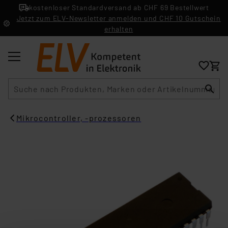
kostenloser Standardversand ab CHF 69 Bestellwert
Jetzt zum ELV-Newsletter anmelden und CHF 10 Gutschein
erhalten
Suche
Mikrocontroller, -prozessoren