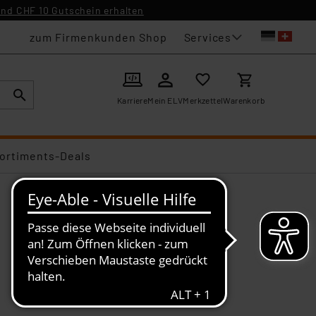
nd CHF 10 Gutschein erhalten
Services
zum Firmenkunden Shop
Karriere
Mein ELV
Merkzettel
Warenkorb
ortiments-Deals