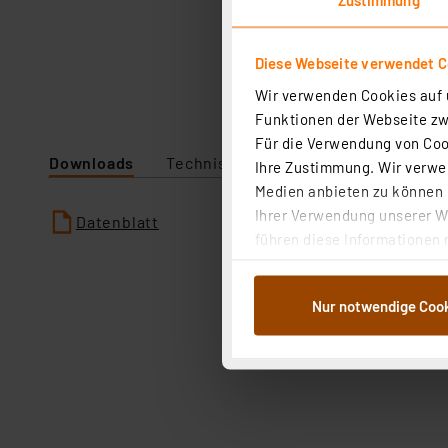
Diese Webseite verwendet C
Wir verwenden Cookies auf u
Funktionen der Webseite zwi
Für die Verwendung von Cook
Downloads
Technische Daten
Angaben zur P
Ihre Zustimmung. Wir verwen
Medien anbieten zu können u
Ihrer Verwendung unserer We
Datenblatt
führen diese Informationen 
im Rahmen Ihrer Nutzung der
dem Speichern und Abrufen 
Nur notwendige Coo
Weiterverarbeitung für die 
Abs.1a DSG-VO) zu. Eine deta
Button „Ablehnen oder Einst
ganz oder teilweise zustimm
anpassen oder widerrufen. 
Auswertung und Analyse bis 