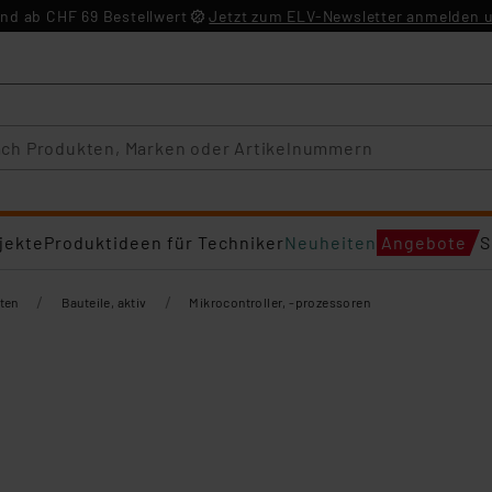
nd ab CHF 69 Bestellwert
Jetzt zum ELV-Newsletter anmelden u
jekte
Produktideen für Techniker
Neuheiten
Angebote
S
/
/
ten
Bauteile, aktiv
Mikrocontroller, -prozessoren