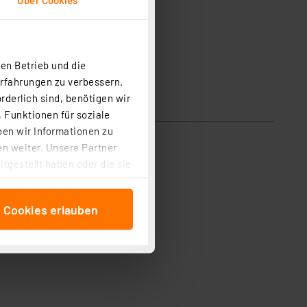
en Betrieb und die
Erfahrungen zu verbessern.
rderlich sind, benötigen wir
 Funktionen für soziale
ben wir Informationen zu
n weiter. Unsere Partner
tgestellt haben oder die sie
cken, stimmen Sie sowohl
anschließenden
e Cookies erlauben
beitungszwecke (Art. 6
 ist durch Klick auf den
 Cookies ablehnen oder ihr
 „Cookie Einstellungen“
tung dieser Daten zur
ser-Einstellungen können