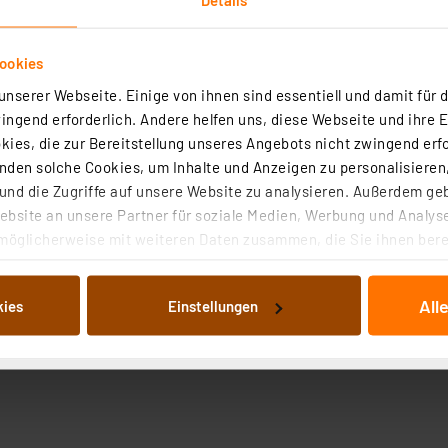
ookies
nserer Webseite. Einige von ihnen sind essentiell und damit für d
ngend erforderlich. Andere helfen uns, diese Webseite und ihre 
ies, die zur Bereitstellung unseres Angebots nicht zwingend erfo
roduktsicherheit
den solche Cookies, um Inhalte und Anzeigen zu personalisieren,
nd die Zugriffe auf unsere Website zu analysieren. Außerdem ge
bsite an unsere Partner für soziale Medien, Werbung und Analyse
möglicherweise mit weiteren Daten zusammen, die Sie ihnen berei
 Dienste gesammelt haben. Indem Sie auf „Alle akzeptieren“ kli
von Informationen auf Ihrem gerät (§25 Abs.1 TTDSG) sowie der 
All
kies
Einstellungen
nachfolgend dargestellten bzw. die von Ihnen ausgewählten Verar
illierte Auflistung der einzelnen Cookies nach Zweck und Anbieter
ellungen“ abrufbar. Sie können die Verwendung nicht notwendiger
en. Ihre erteilte Zustimmung können Sie jederzeit unter dem Link
Die Rechtmäßigkeit der Speicherung, Abrufung und Weiterverarbei
zum Zeitpunkt des Widerrufs bleibt hiervon unberührt. Ihre Brow