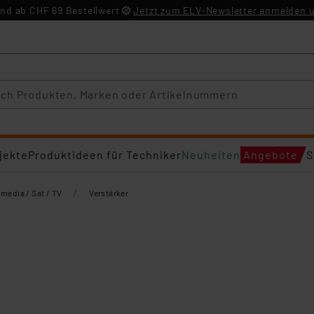
nd ab CHF 69 Bestellwert
Jetzt zum ELV-Newsletter anmelden u
jekte
Produktideen für Techniker
Neuheiten
Angebote
S
/
imedia / Sat / TV
Verstärker