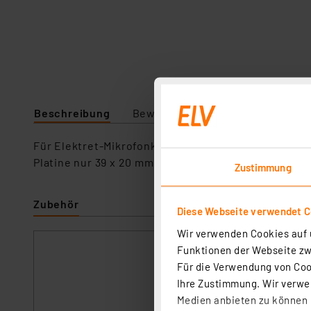
Beschreibung
Bewertung
Downloads
Te
Für Elektret-Mikrofonkapseln mit integriertem Ve
Platine nur 39 x 20 mm.
Zustimmung
Zubehör
Diese Webseite verwendet C
Wir verwenden Cookies auf u
Funktionen der Webseite zwi
ELV No-Clean Löt
Für die Verwendung von Cook
Artikel-Nr. 107680
Ihre Zustimmung. Wir verwen
1
2
3
4
5
Medien anbieten zu können u