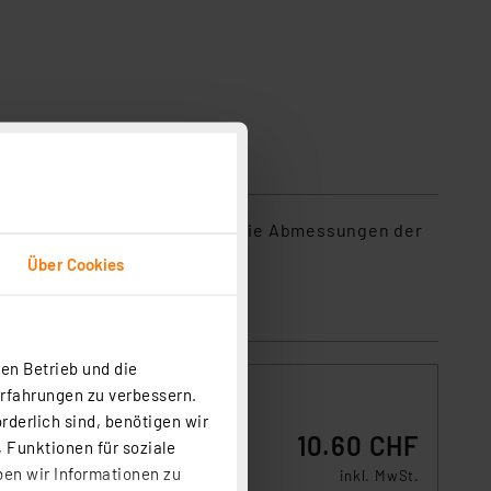
ch die SMD-Bauweise betragen die Abmessungen der
Über Cookies
en Betrieb und die
Erfahrungen zu verbessern.
rderlich sind, benötigen wir
10.60 CHF
 Funktionen für soziale
ben wir Informationen zu
inkl. MwSt.