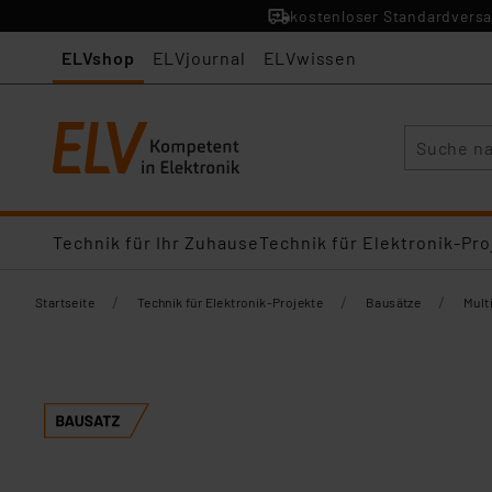
kostenloser Standardversa
ELVshop
ELVjournal
ELVwissen
Suche
Technik für Ihr Zuhause
Technik für Elektronik-Pro
/
/
/
Startseite
Technik für Elektronik-Projekte
Bausätze
Mult