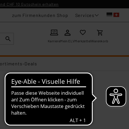
nd CHF 10 Gutschein erhalten
Services
zum Firmenkunden Shop
Karriere
Mein ELV
Merkzettel
Warenkorb
ortiments-Deals