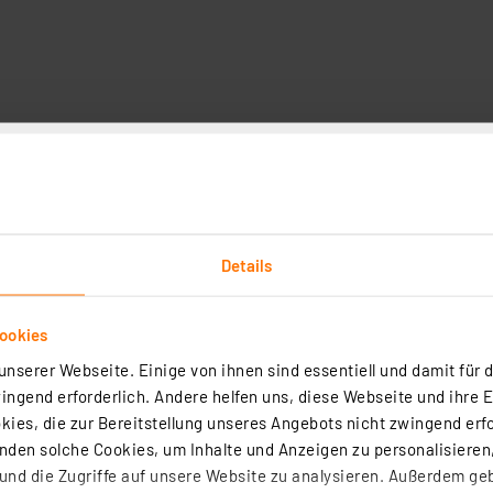
chnische Daten
Angaben zur Produktsicherheit
rstärker wird eine Betriebsspannung bereitgestellt. Dur
Details
ookies
nserer Webseite. Einige von ihnen sind essentiell und damit für d
ngend erforderlich. Andere helfen uns, diese Webseite und ihre 
zinn bleifrei Sn99Cu1+ML, 1,5 mm, 100 g
ies, die zur Bereitstellung unseres Angebots nicht zwingend erfo
den solche Cookies, um Inhalte und Anzeigen zu personalisieren,
(3)
nd die Zugriffe auf unsere Website zu analysieren. Außerdem ge