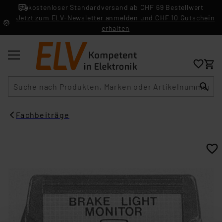
kostenloser Standardversand ab CHF 69 Bestellwert
Jetzt zum ELV-Newsletter anmelden und CHF 10 Gutschein
erhalten
Suche
Fachbeiträge