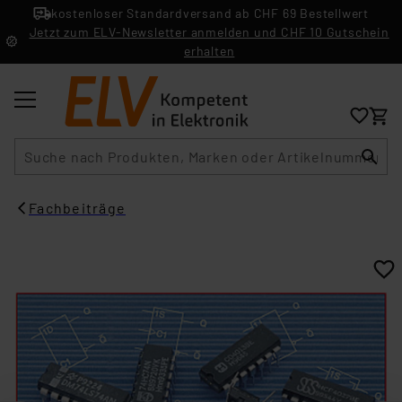
kostenloser Standardversand ab CHF 69 Bestellwert
Jetzt zum ELV-Newsletter anmelden und CHF 10 Gutschein
erhalten
Suche
Fachbeiträge