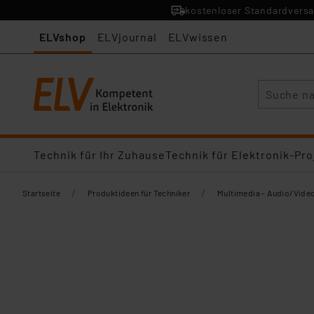
kostenloser Standardversa
ELVshop
ELVjournal
ELVwissen
Suche
Technik für Ihr Zuhause
Technik für Elektronik-Pro
/
/
Startseite
Produktideen für Techniker
Multimedia - Audio/Vide