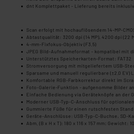
dnt Komplettpaket - Lieferung bereits inklusiv
Scan erfolgt mit hochauflösendem 14-MP-CMOS-B
Abtastqualität: 3200 dpi (14 MP), 4200 dpi (22 M
4-mm-Fixfokus-Objektiv (F3.5)
JPEG Bild-Aufnahmeformat - kompatibel mit d
Unterstütztes Speicherkarten-Format: FAT32
Stromversorgung mit mitgeliefertem USB-Steck
Sparsame und manuell regulierbare (±2.0 EV) 
Komfortable RGB-Farbkorrektur direkt im Scr
Foto-Galerie-Funktion - aufgenomme Bilder an
Einfache Bedienung via Geräteknöpfe an der 
Moderner USB-Typ-C-Anschluss für optionale
Gummierte Füße für einen rutschfesten Stand 
Geräte-Anschlüsse: USB-Typ-C-Buchse, SD-Ka
Abm. (B x H x T): 180 x 116 x 157 mm; Gewicht: 1