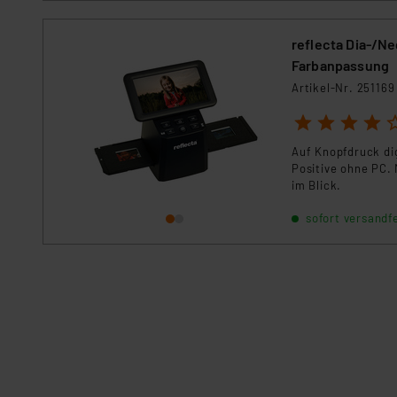
reflecta Dia-/Ne
Farbanpassung
Artikel-Nr. 251169
1
2
3
4
5
Auf Knopfdruck dig
Positive ohne PC.
im Blick.
sofort versandfe