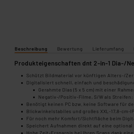
Beschreibung
Bewertung
Lieferumfang
Produkteigenschaften dnt 2-in-1 Dia-/N
Schützt Bildmaterial vor künftigen Alters-/Ze
Digitalisiert schnell, einfach und beschädigu
Gerahmte Dias (5 x 5 cm) mit einer Rahme
Negativ-/Positiv-Filme, S/W als Streifen: 
Benötigt keinen PC bzw. keine Software für den
Blickwinkelstabiles und großes XXL-17,8-cm-IPS
Für noch mehr Komfort/Sichtfläche beim Digit
Speichert Aufnahmen direkt auf eine optional 
Hohe Zeit-Ersparnis bei Ihren Scans dank eine