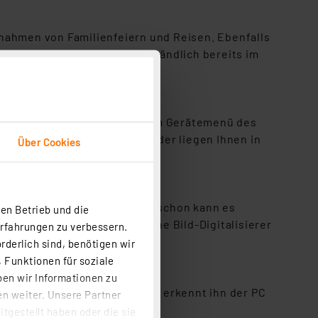
ufnahmen von Familienfeiern und Reisen. Ebenfalls
iv-/Diahalter sind selbstverständlich bereits im
ieren. Auch Scan-Anpassungen im Gerätemenü des
ividuellen Vorlieben. Die Bilder liegen Ihnen in
Über Cookies
 Familie und Verwandten.
ve) in die Filmhalter ein und schon kann es
en Betrieb und die
- ein praktischer Stand-alone Bild-Digitalisierer
Erfahrungen zu verbessern.
e auf.
rderlich sind, benötigen wir
 Funktionen für soziale
ben wir Informationen zu
ten des Bild-Digitalisierers erkennt ihn der PC
n weiter. Unsere Partner
ansferieren.
tgestellt haben oder die sie