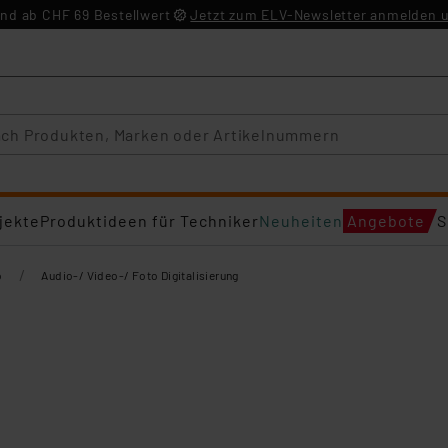
nd ab CHF 69 Bestellwert
Jetzt zum ELV-Newsletter anmelden u
jekte
Produktideen für Techniker
Neuheiten
Angebote
S
/
o
Audio-/ Video-/ Foto Digitalisierung