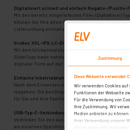
Digitalisiert schnell und einfach Negativ-/Positiv
Mit den bereits mitgelieferten Film-/Diahaltern (Ty
können Sie Ihre alten Instamatic-Filme (Typ 126) un
Lieferumfang enthalten (siehe Reiter "Lieferumfang
Großes XXL-IPS-LC-Display mit Vorschaufunktion f
Mit dem blickwinkelstabilen 17,8-cm-IPS-LC-Displa
SlideCopy basic nehmen Sie darüber komfortabel vor.
Zustimmung
digitaler Form auf der SD-Speicherkarte vor. Vertei
Diese Webseite verwendet C
Einfache Inbetriebnahme (Plug & Play)
Nach dem Einsetzen der optional erhältlichen SD-Spe
Wir verwenden Cookies auf u
losgehen. Sie benötigen keinen PC und keine Softwa
Funktionen der Webseite zwi
für Sie und Ihre Familie. Alle Funktionen rufen Si
Für die Verwendung von Cook
Ihre Zustimmung. Wir verwen
USB-Typ-C-Verbindung zum PC/Notebook ebenfalls
Medien anbieten zu können u
Verbinden Sie den ausgeschalteten SlideCopy basic 
Ihrer Verwendung unserer We
als externes Speichergerät. Anschließend können Si
führen diese Informationen 