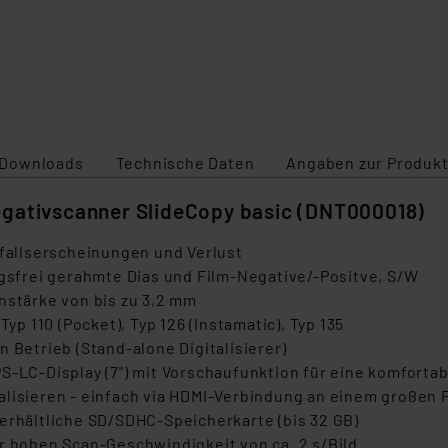
Downloads
Technische Daten
Angaben zur Produkt
egativscanner SlideCopy basic (DNT000018)
rfallserscheinungen und Verlust
ngsfrei gerahmte Dias und Film-Negative/-Positve, S/W
nstärke von bis zu 3,2 mm
Typ 110 (Pocket), Typ 126 (Instamatic), Typ 135
 Betrieb (Stand-alone Digitalisierer)
-LC-Display (7") mit Vorschaufunktion für eine komfortabl
alisieren - einfach via HDMI-Verbindung an einem großen
erhältliche SD/SDHC-Speicherkarte (bis 32 GB)
r hohen Scan-Geschwindigkeit von ca. 2 s/Bild