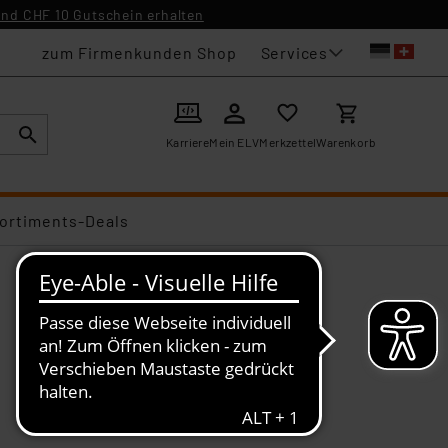
nd CHF 10 Gutschein erhalten
Services
zum Firmenkunden Shop
Karriere
Mein ELV
Merkzettel
Warenkorb
ortiments-Deals