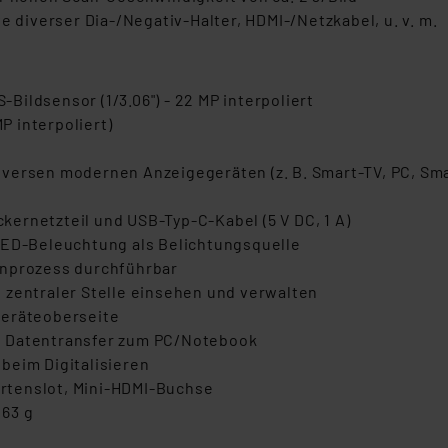
e diverser Dia-/Negativ-Halter, HDMI-/Netzkabel, u. v. m.
ildsensor (1/3.06") - 22 MP interpoliert
P interpoliert)
iversen modernen Anzeigegeräten (z. B. Smart-TV, PC, Sm
ernetzteil und USB-Typ-C-Kabel (5 V DC, 1 A)
LED-Beleuchtung als Belichtungsquelle
anprozess durchführbar
 zentraler Stelle einsehen und verwalten
Geräteoberseite
n Datentransfer zum PC/Notebook
beim Digitalisieren
rtenslot, Mini-HDMI-Buchse
063 g