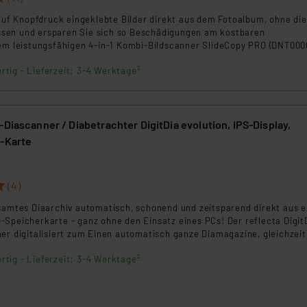
 auf Knopfdruck eingeklebte Bilder direkt aus dem Fotoalbum, ohne di
klärung
sen und ersparen Sie sich so Beschädigungen am kostbaren
dem leistungsfähigen 4-in-1 Kombi-Bildscanner SlideCopy PRO (DNT000
ldaufnahmen, Zeitungsausschnitte, Dias, Negative (z. B. Pocketfilme u
rtig - Lieferzeit: 3-4 Werktage²
ohne den Einsatz eines PCs oder einer PC-Software einfach ins digita
-Diascanner / Diabetrachter DigitDia evolution, IPS-Display,
D-Karte
5
(4)
esamtes Diaarchiv automatisch, schonend und zeitsparend direkt aus 
-Speicherkarte - ganz ohne den Einsatz eines PCs! Der reflecta Digit
er digitalisiert zum Einen automatisch ganze Diamagazine, gleichzeit
 mit seinem brillanten und blickwinkelstabilem IPS-Display als prakti
rtig - Lieferzeit: 3-4 Werktage²
nur 5 Sekunden scannt er 1 Dia und digitalisiert in wenigen Minuten
n ganzes Dia-Magazin mit bis zu 100 Dias! Das erspart Ihnen einen en