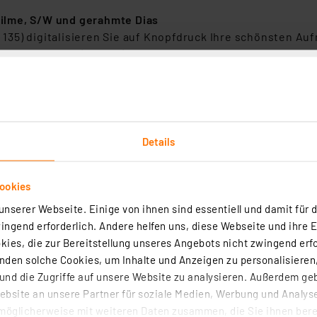
-Filme, S/W und gerahmte Dias
p 135) digitalisieren Sie auf Knopfdruck Ihre schönsten A
d Pocket-Filme (Typ 110) archivieren. Viele gängigen Negat
").
ür eine schnelle Scan-Kontrolle
y (7") können Sie das Scan-Ergebnis sofort live kontroll
 Digitalisieren Sie Ihre Bildschätze einfach nach Ihren ind
Details
len Sie diese Bildschätze nun schnell und einfach an Ihre
ookies
icherkarte legen Sie Ihr Scan-Material (Dias, Film-Negati
nserer Webseite. Einige von ihnen sind essentiell und damit für d
re-Anbindung. Der Dia-Scanner ist kinderleicht bedienbar 
ngend erforderlich. Andere helfen uns, diese Webseite und ihre 
e bequem mit den Steuerungstasten auf der Geräte-Oberseit
ies, die zur Bereitstellung unseres Angebots nicht zwingend erfo
den solche Cookies, um Inhalte und Anzeigen zu personalisieren,
 möglich
nd die Zugriffe auf unsere Website zu analysieren. Außerdem ge
bei Bedarf mit Ihrem PC oder Notebook. Nach dem Einschal
bsite an unsere Partner für soziale Medien, Werbung und Analyse
e gescannte Bild-Inhalte direkt auf Ihren PC/Notebook tr
möglicherweise mit weiteren Daten zusammen, die Sie ihnen berei