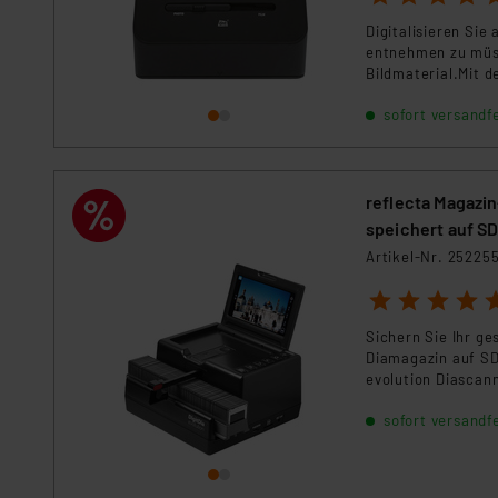
Digitalisieren Sie
Impressum
|
Datenschutzer
entnehmen zu müs
Bildmaterial.Mit 
retten Sie alte Bi
sofort versandfe
Instamatic-Filme) 
Zeitalter.
reflecta Magazin
speichert auf S
Artikel-Nr. 25225
1
2
3
4
5
Sichern Sie Ihr g
Diamagazin auf SD
evolution Diascann
dient er aber auch
sofort versandfe
Diabetrachter. In 
vollautomatisch ei
Zeitaufwand.