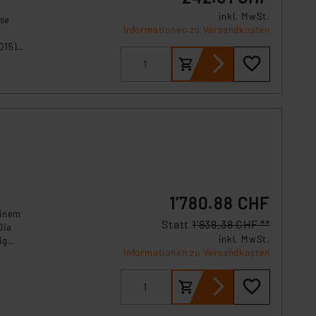
inkl. MwSt.
ese
Informationen zu Versandkosten
015)
nd
le
1’780.88 CHF
einem
Statt
1’838.38 CHF **
Dia
inkl. MwSt.
ig
Informationen zu Versandkosten
scher
ormen