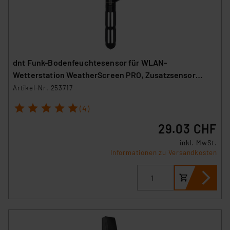
dnt Funk-Bodenfeuchtesensor für WLAN-
Wetterstation WeatherScreen PRO, Zusatzsensor
DNT000019
Artikel-Nr. 253717
1
2
3
4
5
(4)
29.03 CHF
inkl. MwSt.
Informationen zu Versandkosten