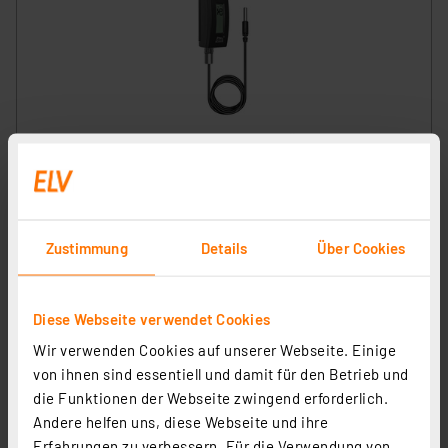
dnt Funk-Wassertemperatursensor für WLAN-
Wetterstation WeatherScreen PRO, Zusatzsensor
DNT000021
Artikel-Nr. 253719
1
2
3
4
5
(3)
Zustimmung
Details
Über Cookies
33.87 CHF
inkl. MwSt.
Informationen zu Versandkosten
Diese Webseite verwendet Cookies
Wir verwenden Cookies auf unserer Webseite. Einige
von ihnen sind essentiell und damit für den Betrieb und
die Funktionen der Webseite zwingend erforderlich.
Andere helfen uns, diese Webseite und ihre
Erfahrungen zu verbessern. Für die Verwendung von