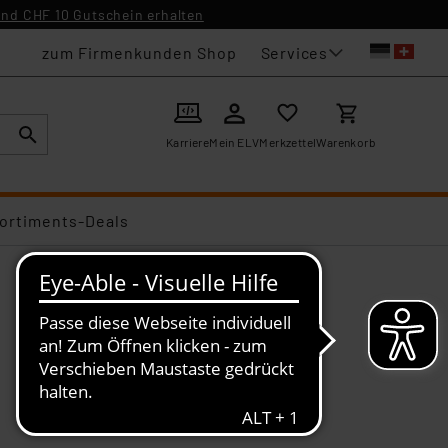
nd CHF 10 Gutschein erhalten
Services
zum Firmenkunden Shop
Karriere
Mein ELV
Merkzettel
Warenkorb
ortiments-Deals