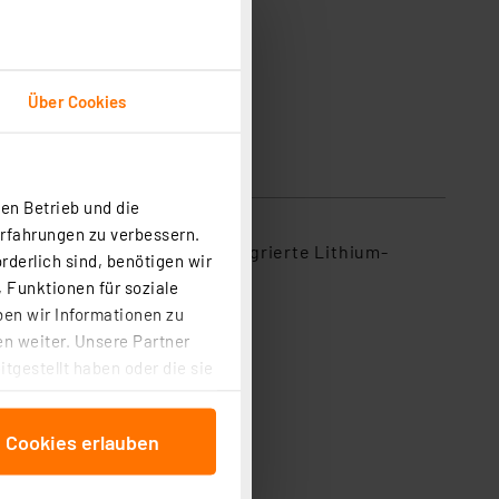
Über Cookies
en Betrieb und die
Erfahrungen zu verbessern.
e eingesetzt werden. Die integrierte Lithium-
rderlich sind, benötigen wir
 Funktionen für soziale
ben wir Informationen zu
n weiter. Unsere Partner
tgestellt haben oder die sie
cken, stimmen Sie sowohl
anschließenden
e Cookies erlauben
beitungszwecke (Art. 6
 ist durch Klick auf den