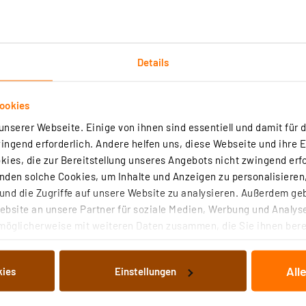
Details
ookies
Technische Daten
nserer Webseite. Einige von ihnen sind essentiell und damit für d
ngend erforderlich. Andere helfen uns, diese Webseite und ihre 
orkonfiguriert, er kann damit sofort zur Messwertaufnahm
ies, die zur Bereitstellung unseres Angebots nicht zwingend erfo
Jahren (Messintervall > 15 min).
den solche Cookies, um Inhalte und Anzeigen zu personalisieren,
nd die Zugriffe auf unsere Website zu analysieren. Außerdem ge
is +70 °C) und Luftfeuchte (0–100 % rH)
bsite an unsere Partner für soziale Medien, Werbung und Analyse
möglicherweise mit weiteren Daten zusammen, die Sie ihnen berei
-Intervall, ohne Alarmparameter)
 Dienste gesammelt haben. Indem Sie auf „Alle akzeptieren“ kli
von Informationen auf Ihrem gerät (§25 Abs.1 TTDSG) sowie der 
h)
All
kies
Einstellungen
nachfolgend dargestellten bzw. die von Ihnen ausgewählten Verar
illierte Auflistung der einzelnen Cookies nach Zweck und Anbieter