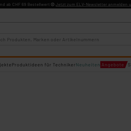
nd ab CHF 69 Bestellwert
Jetzt zum ELV-Newsletter anmelden u
jekte
Produktideen für Techniker
Neuheiten
Angebote
S